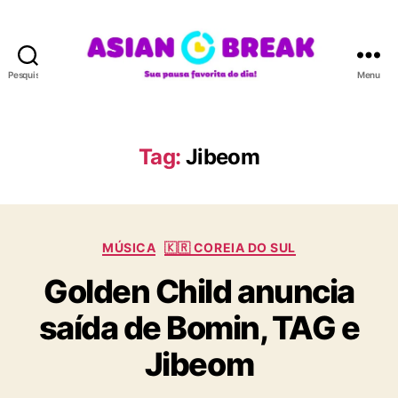
Pesquisar
Menu
A
S
I
A
Tag:
Jibeom
N
B
R
E
C
A
MÚSICA
🇰🇷 COREIA DO SUL
a
K
Golden Child anuncia
t
e
saída de Bomin, TAG e
g
o
Jibeom
r
i