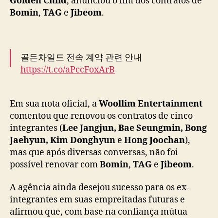
Golden Child
, anunciou o fim dos contratos de
a
Bomin
,
TAG
e
Jibeom
.
s
a
í
d
골든차일드 전속 계약 관련 안내
a
https://t.co/aPccFoxArB
d
e
— GoldenChild (골든차일드) (@GoldenChild)
B
August 27, 2024
Em sua nota oficial, a
Woollim Entertainment
o
m
comentou que renovou os contratos de cinco
i
integrantes (
Lee Jangjun, Bae Seungmin, Bong
n
Jaehyun, Kim Donghyun
e
Hong Joochan
),
,
mas que após diversas conversas, não foi
T
possível renovar com
Bomin
,
TAG
e
Jibeom
.
A
G
A agência ainda desejou sucesso para os ex-
e
integrantes em suas empreitadas futuras e
J
i
afirmou que, com base na confiança mútua