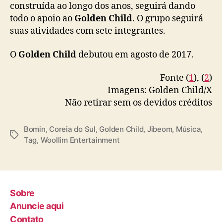
b
construída ao longo dos anos, seguirá dando
e
todo o apoio ao
Golden Child
. O grupo seguirá
o
suas atividades com sete integrantes.
m
O
Golden Child
debutou em agosto de 2017.
Fonte (
1
), (
2
)
Imagens: Golden Child/X
Não retirar sem os devidos créditos
Bomin
,
Coreia do Sul
,
Golden Child
,
Jibeom
,
Música
,
T
Tag
,
Woollim Entertainment
a
g
s
Sobre
Anuncie aqui
Contato