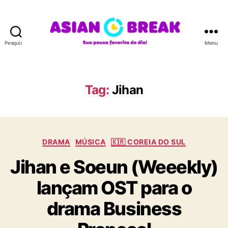
Pesquisar
Menu
A
S
I
A
Tag:
Jihan
N
B
R
E
C
A
DRAMA
MÚSICA
🇰🇷 COREIA DO SUL
a
K
Jihan e Soeun (Weeekly)
t
e
lançam OST para o
g
o
drama Business
r
i