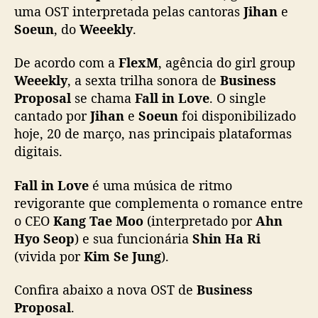
e
uma OST interpretada pelas cantoras
Jihan
e
k
Soeun
, do
Weeekly
.
l
y
De acordo com a
FlexM
, agência do girl group
)
Weeekly
, a sexta trilha sonora de
Business
l
Proposal
se chama
Fall in Love
. O single
a
cantado por
Jihan
e
Soeun
foi disponibilizado
n
hoje, 20 de março, nas principais plataformas
ç
a
digitais.
m
O
Fall
in Love
é uma música de ritmo
S
revigorante que complementa o romance entre
T
o CEO
Kang Tae Moo
(interpretado por
Ahn
p
Hyo Seop
) e sua funcionária
Shin Ha Ri
a
(vivida por
Kim Se Jung
).
r
a
Confira abaixo a nova OST de
Business
o
d
Proposal
.