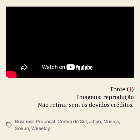
r
a
m
a
B
u
s
i
n
e
s
s
P
Fonte (
1
)
r
Imagens: reprodução
o
Não retirar sem os devidos créditos.
p
o
s
Business Proposal
,
Coreia do Sul
,
Jihan
,
Música
,
a
T
Soeun
,
Weeekly
l
a
g