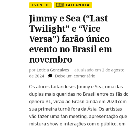
EVENTO
🇹🇭 TAILANDIA
Jimmy e Sea (“Last
Twilight” e “Vice
Versa”) farão único
evento no Brasil em
novembro
por
Leticia Goncalves
atualizado em
2 de agosto
em
de 2024
Deixe um comentário
Jimmy
Os atores tailandeses Jimmy e Sea, uma das
e
duplas mais queridas no Brasil entre os fãs d
Sea
(“Last
gênero BL, virão ao Brasil ainda em 2024 com
Twilight”
sua primeira turnê fora da Ásia. Os artistas
e
vão fazer uma fan meeting, apresentação que
“Vice
mistura show e interações com o público, em
Versa”)