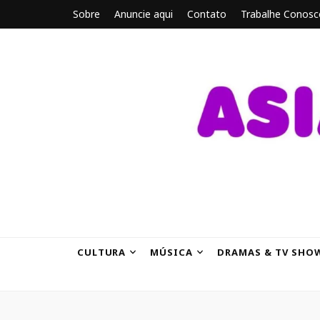
Sobre
Anuncie aqui
Contato
Trabalhe Conosc
ASIANBRE
Tudo sobre o entretenimento asiático.
CULTURA
MÚSICA
DRAMAS & TV SHO