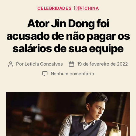
C
CELEBRIDADES
🇨🇳 CHINA
a
Ator Jin Dong foi
t
e
acusado de não pagar os
g
o
salários de sua equipe
r
i
a
Por
Leticia Goncalves
19 de fevereiro de 2022
A
D
s
u
a
e
Nenhum comentário
t
t
m
o
a
A
r
d
t
d
e
o
o
p
r
p
u
J
o
b
i
s
l
n
t
i
D