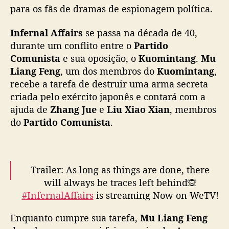
s
para os fãs de dramas de espionagem política.
”
é
Infernal Affairs
se passa na década de 40,
o
durante um conflito entre o
Partido
n
Comunista
e sua oposição, o
Kuomintang
.
Mu
o
Liang Feng
, um dos membros do
Kuomintang
,
v
recebe a tarefa de destruir uma arma secreta
o
criada pelo exército japonês e contará com a
d
r
ajuda de
Zhang Jue
e
Liu Xiao Xian
, membros
a
do
Partido Comunista
.
m
a
d
e
Trailer: As long as things are done, there
e
will always be traces left behind🙊
s
#InfernalAffairs
is streaming Now on WeTV!
p
👉
https://t.co/QmwZPORkxf
i
Enquanto cumpre sua tarefa,
Mu Liang Feng
o