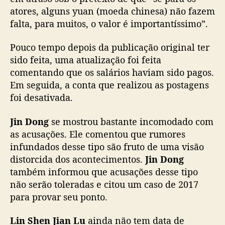
g
atores, alguns yuan (moeda chinesa) não fazem
a
falta, para muitos, o valor é importantíssimo”.
r
o
Pouco tempo depois da publicação original ter
s
s
sido feita, uma atualização foi feita
a
comentando que os salários haviam sido pagos.
l
Em seguida, a conta que realizou as postagens
á
foi desativada.
r
i
Jin Dong
se mostrou bastante incomodado com
o
as acusações. Ele comentou que rumores
s
infundados desse tipo são fruto de uma visão
d
e
distorcida dos acontecimentos.
Jin Dong
s
também informou que acusações desse tipo
u
não serão toleradas e citou um caso de 2017
a
para provar seu ponto.
e
q
Lin Shen Jian Lu
ainda não tem data de
u