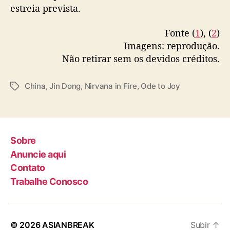
estreia prevista.
i
p
Fonte (
1
), (
2
)
e
Imagens: reprodução.
Não retirar sem os devidos créditos.
China
,
Jin Dong
,
Nirvana in Fire
,
Ode to Joy
T
a
g
s
Sobre
Anuncie aqui
Contato
Trabalhe Conosco
© 2026
ASIANBREAK
Subir
↑