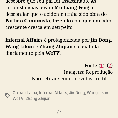
descobre que seu pai foi assassinado. As
n
Starring
#JinDong
#WangLikun
circunstâncias levam
Mu Liang Feng
a
a
g
desconfiar que o acidente tenha sido obra do
(Available in ASEAN)
#无间
#靳东
#王丽坤
e
Partido Comunista
, fazendo com que um ódio
#WeTV
#WeTVAlwaysMore
m
crescente cresça em seu peito.
pic.twitter.com/j4W6UHuMit
p
o
Infernal Affairs
é protagonizada por
Jin Dong
,
— WeTV.Official (@WeTVOfficial)
March 30,
l
Wang Likun
e
Zhang Zhijian
2023
e é exibida
í
diariamente pela
WeTV
.
t
i
c
Fonte (
1
), (
2
)
a
Imagens: Reprodução
d
Não retirar sem os devidos créditos.
a
W
China
,
drama
,
Infernal Affairs
,
Jin Dong
,
Wang Likun
,
e
T
WeTV
,
Zhang Zhijian
T
a
V
g
s