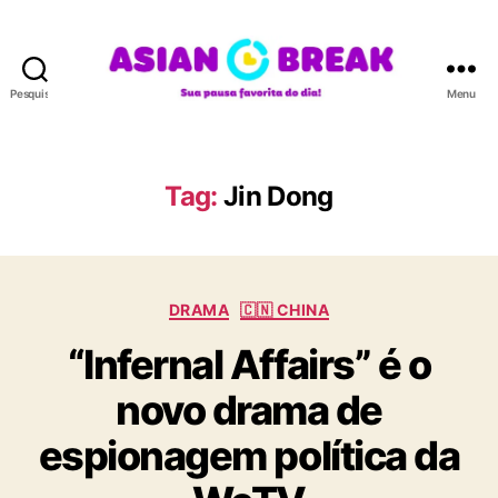
Pesquisar
Menu
A
S
I
A
Tag:
Jin Dong
N
B
R
E
C
A
DRAMA
🇨🇳 CHINA
a
K
“Infernal Affairs” é o
t
e
novo drama de
g
o
espionagem política da
r
i