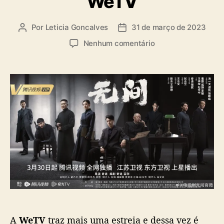
WeTV
a
s
Por
Leticia Goncalves
31 de março de 2023
A
D
u
a
e
Nenhum comentário
t
t
m
o
a
“
r
d
I
d
e
n
o
p
f
p
u
e
o
b
r
s
l
n
t
i
a
c
l
a
A
ç
f
ã
f
o
a
i
A
WeTV
traz mais uma estreia e dessa vez é
r