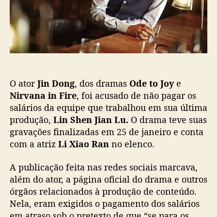
c
o
a
n
ç
g
ã
f
o
o
i
a
c
O ator
Jin Dong
, dos dramas
Ode to Joy
e
u
Nirvana in Fire
, foi acusado de não pagar os
s
salários da equipe que trabalhou em sua última
a
produção,
Lin Shen Jian Lu.
O drama teve suas
d
gravações finalizadas em 25 de janeiro e conta
o
com a atriz
Li Xiao Ran
no elenco.
d
e
A publicação feita nas redes sociais marcava,
n
ã
além do ator, a página oficial do drama e outros
o
órgãos relacionados à produção de conteúdo.
p
Nela, eram exigidos o pagamento dos salários
a
em atraso sob o pretexto de que “se para os