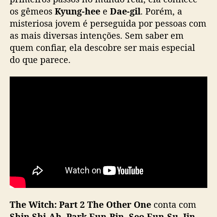
os gêmeos
Kyung-hee
e
Dae-gil
. Porém, a
misteriosa jovem é perseguida por pessoas com
as mais diversas intenções. Sem saber em
quem confiar, ela descobre ser mais especial
do que parece.
The Witch: Part 2 The Other One
conta com
Shin Shi-Ah
,
Park Eun-Bin
,
Seo Eun-Su
,
Jin