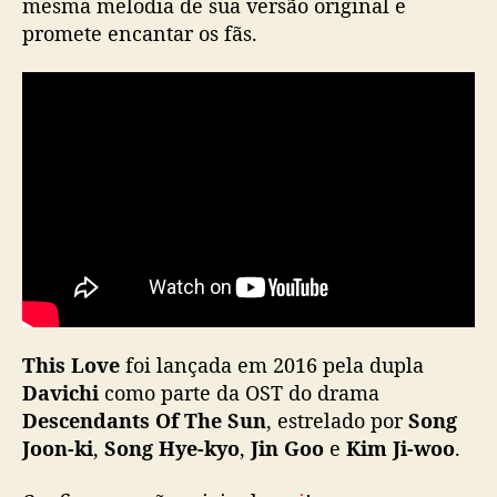
mesma melodia de sua versão original e
a
i
promete encantar os fãs.
l
a
n
d
ê
s
d
e
“
T
h
i
s
This Love
foi lançada em 2016 pela dupla
L
Davichi
como parte da OST do drama
o
Descendants Of The Sun
, estrelado por
Song
v
e
Joon-ki
,
Song Hye-kyo
,
Jin Goo
e
Kim Ji-woo
.
”
(