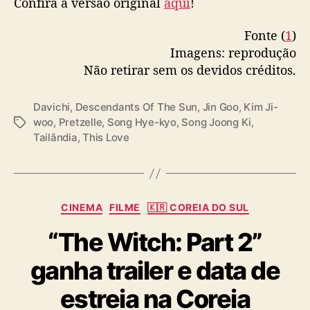
Confira a versão original
aqui
!
D
a
Fonte (
1
)
v
Imagens: reprodução
i
Não retirar sem os devidos créditos.
c
h
i
Davichi
,
Descendants Of The Sun
,
Jin Goo
,
Kim Ji-
)
woo
,
Pretzelle
,
Song Hye-kyo
,
Song Joong Ki
,
T
Tailândia
,
This Love
a
g
s
C
CINEMA
FILME
🇰🇷 COREIA DO SUL
a
“The Witch: Part 2”
t
e
ganha trailer e data de
g
o
estreia na Coreia
r