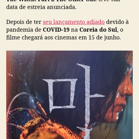
g
data de estreia anunciada.
a
n
Depois de ter
seu lançamento adiado
devido à
h
pandemia de
COVID-19
na
Coreia do Sul
, o
a
filme chegará aos cinemas em 15 de junho.
t
r
a
i
l
e
r
e
d
a
t
a
d
e
e