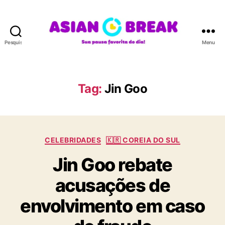
Pesquisar
Menu
A
S
I
A
Tag:
Jin Goo
N
B
R
E
C
A
CELEBRIDADES
🇰🇷 COREIA DO SUL
a
K
Jin Goo rebate
t
e
acusações de
g
o
envolvimento em caso
r
i