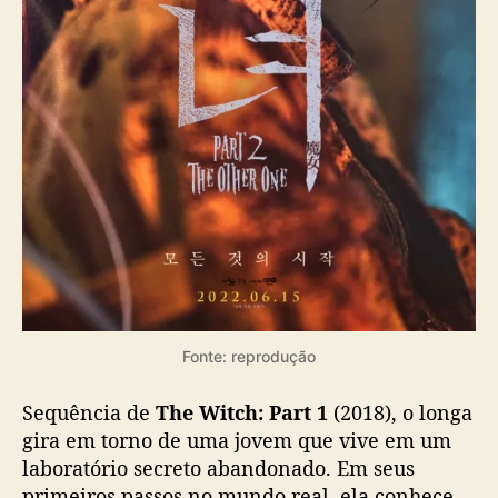
s
t
r
e
i
a
n
a
C
o
r
e
i
a
Fonte: reprodução
Sequência de
The Witch: Part 1
(2018), o longa
gira em torno de uma jovem que vive em um
laboratório secreto abandonado. Em seus
primeiros passos no mundo real, ela conhece