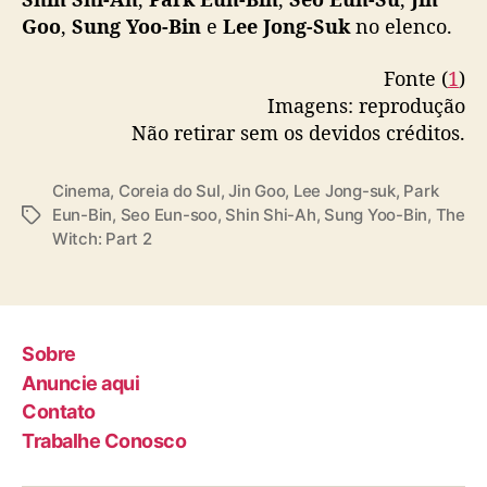
Goo
,
Sung Yoo-Bin
e
Lee Jong-Suk
no elenco.
Fonte (
1
)
Imagens: reprodução
Não retirar sem os devidos créditos.
Cinema
,
Coreia do Sul
,
Jin Goo
,
Lee Jong-suk
,
Park
Eun-Bin
,
Seo Eun-soo
,
Shin Shi-Ah
,
Sung Yoo-Bin
,
The
T
Witch: Part 2
a
g
s
Sobre
Anuncie aqui
Contato
Trabalhe Conosco