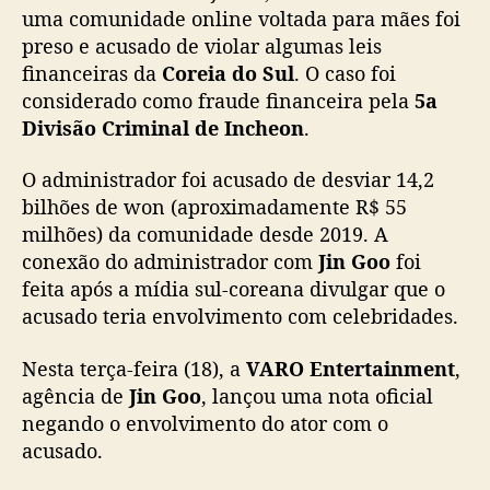
s
uma comunidade online voltada para mães foi
a
preso e acusado de violar algumas leis
ç
financeiras da
Coreia do Sul
. O caso foi
õ
considerado como fraude financeira pela
5a
e
Divisão Criminal de Incheon
.
s
d
O administrador foi acusado de desviar 14,2
e
bilhões de won (aproximadamente R$ 55
e
n
milhões) da comunidade desde 2019. A
v
conexão do administrador com
Jin Goo
foi
o
feita após a mídia sul-coreana divulgar que o
l
acusado teria envolvimento com celebridades.
v
i
Nesta terça-feira (18), a
VARO Entertainment
,
m
agência de
Jin Goo
, lançou uma nota oficial
e
negando o envolvimento do ator com o
n
t
acusado.
o