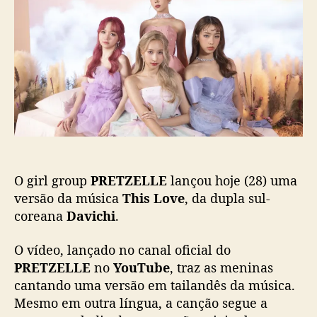
o
p
T
p
u
Z
o
b
E
s
l
L
t
i
L
c
E
a
l
ç
a
ã
n
o
ç
a
O girl group
PRETZELLE
lançou hoje (28) uma
v
e
versão da música
This Love
, da dupla sul-
r
coreana
Davichi
.
s
ã
O vídeo, lançado no canal oficial do
o
PRETZELLE
no
YouTube
, traz as meninas
e
cantando uma versão em tailandês da música.
m
Mesmo em outra língua, a canção segue a
t