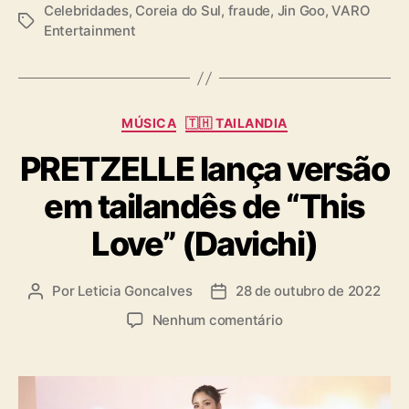
Celebridades
,
Coreia do Sul
,
fraude
,
Jin Goo
,
VARO
T
Entertainment
a
g
s
C
MÚSICA
🇹🇭 TAILANDIA
a
PRETZELLE lança versão
t
e
em tailandês de “This
g
o
Love” (Davichi)
r
i
a
Por
Leticia Goncalves
28 de outubro de 2022
A
D
s
u
a
e
Nenhum comentário
t
t
m
o
a
P
r
d
R
d
e
E