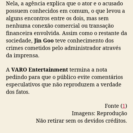
e
Nela, a agência explica que o ator e o acusado
m
possuem conhecidos em comum, o que levou a
c
alguns encontros entre os dois, mas sem
a
nenhuma conexão comercial ou transação
s
financeira envolvida. Assim como o restante da
o
sociedade,
Jin Goo
teve conhecimento dos
d
e
crimes cometidos pelo administrador através
f
da imprensa.
r
a
A
VARO Entertainment
termina a nota
u
pedindo para que o público evite comentários
d
especulativos que não reproduzem a verdade
e
dos fatos.
Fonte (
1
)
Imagens: Reprodução
Não retirar sem os devidos créditos.