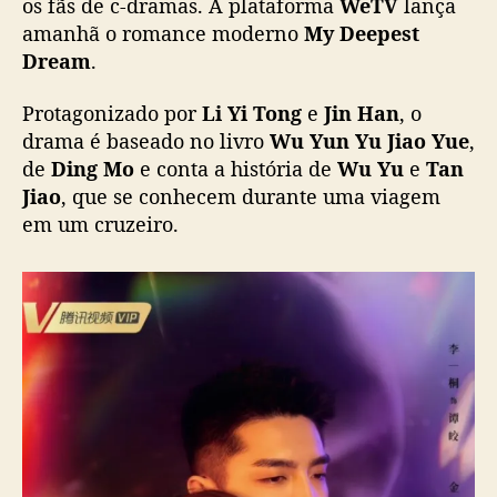
os fãs de c-dramas. A plataforma
WeTV
lança
,
amanhã o romance moderno
My Deepest
c
Dream
.
o
m
Protagonizado por
Li Yi Tong
e
Jin Han
, o
L
drama é baseado no livro
Wu Yun Yu Jiao Yue
,
i
de
Ding Mo
e conta a história de
Wu Yu
e
Tan
Y
Jiao
, que se conhecem durante uma viagem
i
T
em um cruzeiro.
o
n
g
e
J
i
n
H
a
n
,