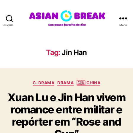
Pesquisar
Menu
A
S
I
A
Tag:
Jin Han
N
B
R
E
C
A
C-DRAMA
DRAMA
🇨🇳 CHINA
a
K
Xuan Lu e Jin Han vivem
t
e
romance entre militar e
g
o
repórter em “Rose and
r
i