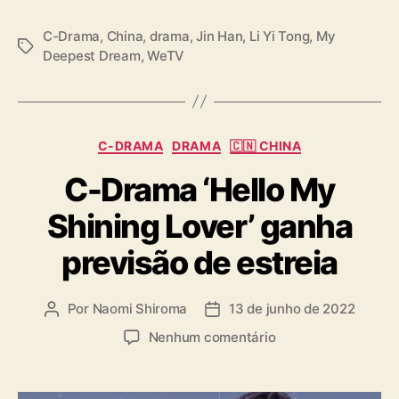
C-Drama
,
China
,
drama
,
Jin Han
,
Li Yi Tong
,
My
T
Deepest Dream
,
WeTV
a
g
s
C
C-DRAMA
DRAMA
🇨🇳 CHINA
a
C-Drama ‘Hello My
t
e
Shining Lover’ ganha
g
o
previsão de estreia
r
i
a
Por
Naomi Shiroma
13 de junho de 2022
A
D
s
u
a
e
Nenhum comentário
t
t
m
o
a
C
r
d
-