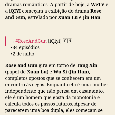
v
dramas românticos. A partir de hoje, a
WeTV
e
e
a
iQIYI
começam a exibição do drama
Rose
m
and Gun,
estrelado por
Xuan Lu
e
Jin Han
.
r
o
m
a
→
#RoseAndGun
[iQiyi] 🇨🇳
n
•34 episódios
c
•2 de julho
e
e
Rose and Gun
gira em torno de
Tang Xin
n
Duas mulheres se apaixonam por militares
t
(papel de
Xuan Lu
) e
Wu Si
(
Jin Han
),
e, após desafios, descobrem o valor do amor
r
completos opostos que se conhecem em um
e da vida no
e
encontro às cegas. Enquanto ela é uma mulher
quartel.
pic.twitter.com/OGuWZt9dDZ
m
independente que não pensa em casamento,
i
— Ásia Update (@updateasiatico)
July 2,
ele é um homem que gosta da monotonia e
l
2025
calcula todos os passos futuros. Apesar de
i
parecerem uma boa dupla, eles começam se
t