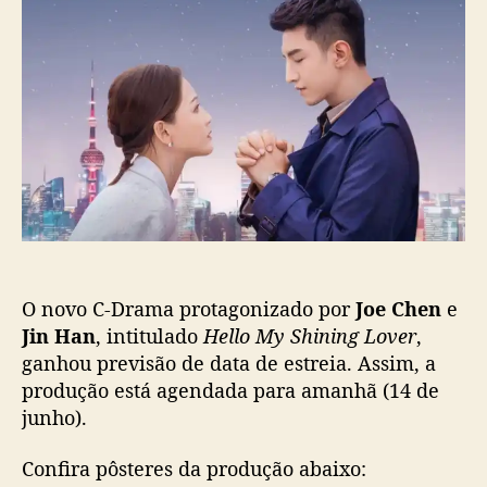
d
e
D
o
p
r
p
u
a
o
b
m
s
l
a
t
i
‘
c
H
a
e
ç
l
ã
l
o
o
M
O novo C-Drama protagonizado por
Joe Chen
e
y
S
Jin Han
, intitulado
Hello My Shining Lover
,
h
ganhou previsão de data de estreia. Assim, a
i
produção está agendada para amanhã (14 de
n
junho).
i
n
Confira pôsteres da produção abaixo:
g