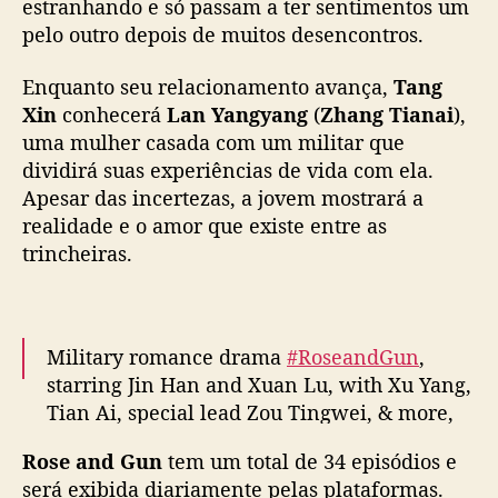
estranhando e só passam a ter sentimentos um
a
r
pelo outro depois de muitos desencontros.
e
r
Enquanto seu relacionamento avança,
Tang
e
Xin
conhecerá
Lan Yangyang
(
Zhang Tianai
),
p
uma mulher casada com um militar que
ó
dividirá suas experiências de vida com ela.
r
Apesar das incertezas, a jovem mostrará a
t
realidade e o amor que existe entre as
e
r
trincheiras.
e
m
“
R
Military romance drama
#RoseandGun
,
o
starring Jin Han and Xuan Lu, with Xu Yang,
s
Tian Ai, special lead Zou Tingwei, & more,
e
announces July 2 premiere on Tencent
a
Rose and Gun
tem um total de 34 episódios e
Video and iQIYI
n
será exibida diariamente pelas plataformas.
d