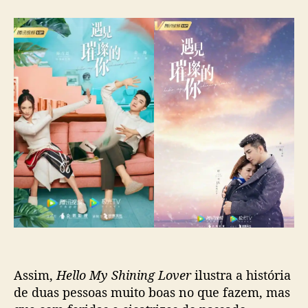
L
o
v
e
r
’
g
a
n
h
a
p
r
e
v
i
s
ã
Assim,
Hello My Shining Lover
ilustra a história
o
de duas pessoas muito boas no que fazem, mas
d