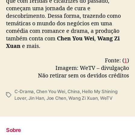
que com feridas e cicatrizes do passado,
e
e
começam uma jornada de cura e
s
descobrimento. Dessa forma, trazendo como
t
temáticas o mundo dos negócios em uma
r
comédia com romance e drama, a produção
e
também conta com
Chen You Wei
,
Wang Zi
i
Xuan
e mais.
a
Fonte: (
1
)
Imagem: WeTV – divulgação
Não retirar sem os devidos créditos
C-Drama
,
Chen You Wei
,
China
,
Hello My Shining
T
Lover
,
Jin Han
,
Joe Chen
,
Wang Zi Xuan
,
WeTV
a
g
s
Sobre