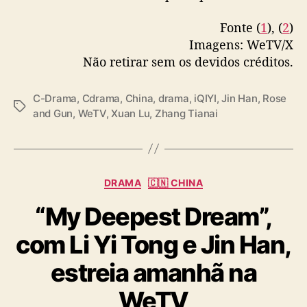
G
More –
https://t.co/OrEjulAB43
#爱上海军蓝
Fonte (
1
), (
2
)
u
pic.twitter.com/Mmq2T6pl0W
n
Imagens: WeTV/X
”
Não retirar sem os devidos créditos.
— cdrama tweets (@dramapotatoe)
June 27,
2025
C-Drama
,
Cdrama
,
China
,
drama
,
iQIYI
,
Jin Han
,
Rose
T
and Gun
,
WeTV
,
Xuan Lu
,
Zhang Tianai
a
g
s
C
DRAMA
🇨🇳 CHINA
a
“My Deepest Dream”,
t
e
com Li Yi Tong e Jin Han,
g
o
estreia amanhã na
r
i
WeTV
a