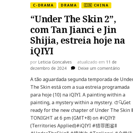
C-DRAMA
DRAMA
🇨🇳 CHINA
“Under The Skin 2”,
com Tan Jianci e Jin
Shijia, estreia hoje na
iQIYI
por
Leticia Goncalves
atualizado em
11 de
em
dezembro de 2024
Deixe um comentário
“Under
A tão aguardada segunda temporada de Unde
The
The Skin está com a sua estreia programada
Skin
2”,
para hoje (10) na iQIYI. A painting within a
com
painting, a mystery within a mystery. 🎨🔍Get
Tan
ready for the new chapter of Under The Skin 
Jianci
TONIGHT at 6 pm (GMT+8) on #iQIYI!
e
Jin
(Territories Applied)#iQIYI #猎罪图鉴Ⅱ
Shijia,