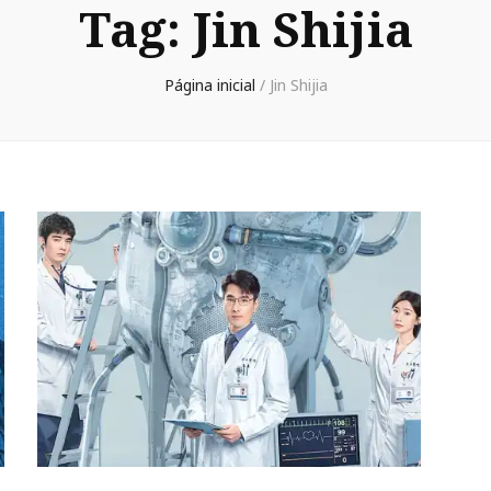
Tag:
Jin Shijia
Página inicial
/
Jin Shijia