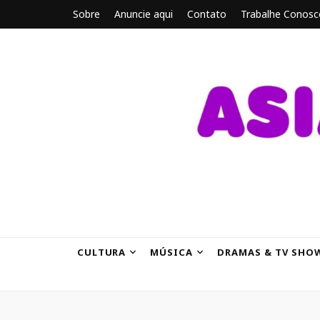
Sobre
Anuncie aqui
Contato
Trabalhe Conosc
ASIANBRE
Tudo sobre o entretenimento asiático.
CULTURA
MÚSICA
DRAMAS & TV SHO