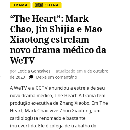
DRAMA
🇨🇳 CHINA
“The Heart”: Mark
Chao, Jin Shijia e Mao
Xiaotong estrelam
novo drama médico da
WeTV
por
Leticia Goncalves
atualizado em
6 de outubro
em
r
de 2023
Deixe um comentário
“The
A WeTV e a CCTV anunciou a estreia de seu
Heart”:
novo drama médico, The Heart. A trama tem
Mark
Chao,
produção executiva de Zhang Xiaobo. Em The
Ⅱ
Jin
Heart, Mark Chao vive Zhou Xiaofeng, um
Shijia
cardiologista renomado e bastante
e
introvertido. Ele é colega de trabalho do
Mao