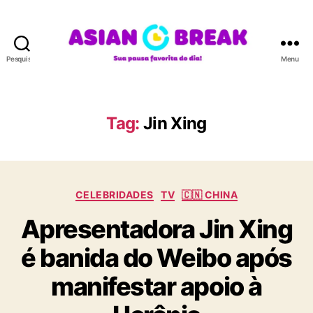
Pesquisar
Menu
A
S
I
A
Tag:
Jin Xing
N
B
R
E
C
A
CELEBRIDADES
TV
🇨🇳 CHINA
a
K
Apresentadora Jin Xing
t
e
é banida do Weibo após
g
o
manifestar apoio à
r
i