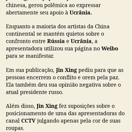
n
chinesa, gerou polêmica ao expressar
X
abertamente seu apoio à
Ucrânia.
i
n
Enquanto a maioria dos artistas da China
g
continental se mantém quietos sobre o
é
confronto entre
Rússia
e
Ucrânia
, a
b
apresentadora utilizou sua página no
Weibo
a
para se manifestar.
n
i
d
Em sua publicação,
Jin Xing
pediu para que as
a
pessoas encerrem o conflito e orem pela paz.
d
Ela também deu sua opinião negativa sobre o
o
atual presidente russo.
W
e
Além disso,
Jin Xing
fez suposições sobre o
i
posicionamento de uma das apresentadoras do
b
canal
CCTV
julgando apenas pela cor de suas
o
a
roupas.