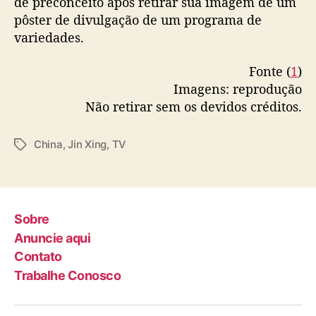
de preconceito após retirar sua imagem de um
r
pôster de divulgação de um programa de
â
variedades.
n
i
Fonte (
1
)
a
Imagens: reprodução
Não retirar sem os devidos créditos.
China
,
Jin Xing
,
TV
T
a
g
s
Sobre
Anuncie aqui
Contato
Trabalhe Conosco