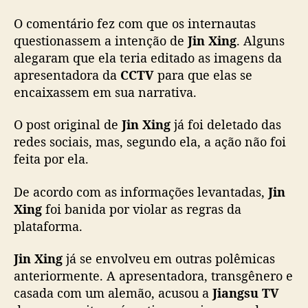
p
ó
O comentário fez com que os internautas
s
questionassem a intenção de
Jin Xing
. Alguns
m
alegaram que ela teria editado as imagens da
a
apresentadora da
CCTV
para que elas se
n
encaixassem em sua narrativa.
i
f
O post original de
Jin Xing
já foi deletado das
e
s
redes sociais, mas, segundo ela, a ação não foi
t
feita por ela.
a
r
De acordo com as informações levantadas,
Jin
a
Xing
foi banida por violar as regras da
p
plataforma.
o
i
Jin Xing
já se envolveu em outras polêmicas
o
anteriormente. A apresentadora, transgênero e
à
U
casada com um alemão, acusou a
Jiangsu TV
c