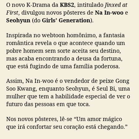
O novo K-Drama da
KBS2
, intitulado
Jinxed at
n
-
First
, divulgou novos pôsteres de
Na In-woo
e
w
Seohyun
(do
Girls’ Generation
).
o
o
Inspirada no webtoon homônimo, a fantasia
,
romântica revela o que acontece quando um
K
pobre homem sem sorte aceita seu destino,
-
mas acaba encontrando a deusa da fortuna,
D
que está fugindo de uma família poderosa.
r
a
m
Assim, Na In-woo é o vendedor de peixe Gong
a
Soo Kwang, enquanto Seohyun, é Seul Bi, uma
‘
mulher que tem a habilidade especial de ver o
J
futuro das pessoas em que toca.
i
n
Nos novos pôsteres, lê-se “Um amor mágico
x
que irá confortar seu coração está chegando.”
e
d