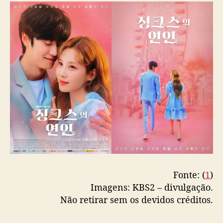
a
t
F
i
r
s
t
’
d
i
v
u
l
g
a
n
Fonte: (
1
)
o
Imagens: KBS2 – divulgação.
v
Não retirar sem os devidos créditos.
o
s
p