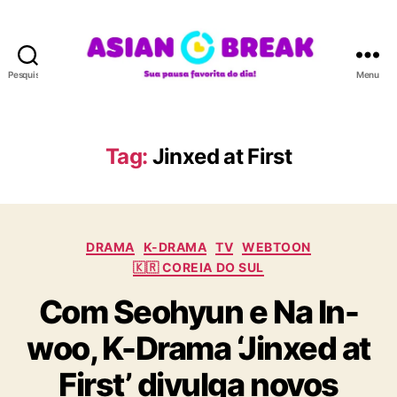
Pesquisar
Menu
A
S
I
A
Tag:
Jinxed at First
N
B
R
E
C
A
DRAMA
K-DRAMA
TV
WEBTOON
a
K
🇰🇷 COREIA DO SUL
t
Com Seohyun e Na In-
e
g
woo, K-Drama ‘Jinxed at
o
r
First’ divulga novos
i