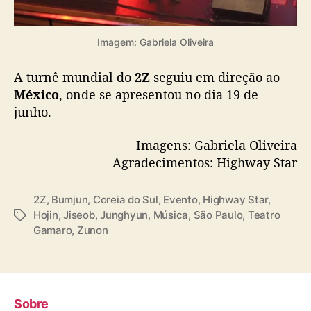
Imagem: Gabriela Oliveira
A turnê mundial do
2Z
seguiu em direção ao
México
, onde se apresentou no dia 19 de
junho.
Imagens: Gabriela Oliveira
Agradecimentos: Highway Star
2Z
,
Bumjun
,
Coreia do Sul
,
Evento
,
Highway Star
,
Hojin
,
Jiseob
,
Junghyun
,
Música
,
São Paulo
,
Teatro
T
Gamaro
,
Zunon
a
g
s
Sobre