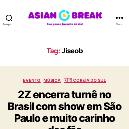
Pesquisar
Menu
A
S
I
A
Tag:
Jiseob
N
B
R
E
C
A
EVENTO
MÚSICA
🇰🇷 COREIA DO SUL
a
K
2Z encerra turnê no
t
e
Brasil com show em São
g
o
Paulo e muito carinho
r
i