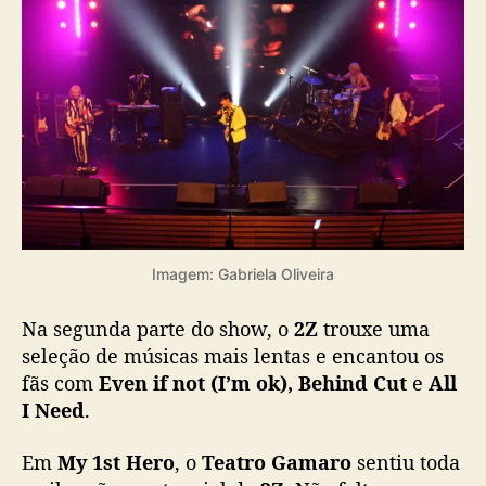
ã
s
Imagem: Gabriela Oliveira
Na segunda parte do show, o
2Z
trouxe uma
seleção de músicas mais lentas e encantou os
fãs com
Even if not (I’m ok), Behind Cut
e
All
I Need
.
Em
My 1st Hero
, o
Teatro Gamaro
sentiu toda