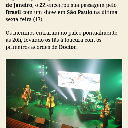
o
de Janeiro
, o
2Z
encerrou sua passagem pelo
B
Brasil
com um show em
São Paulo
na última
r
sexta-feira (17).
a
s
Os meninos entraram no palco pontualmente
i
às 20h, levando os fãs à loucura com os
l
primeiros acordes de
Doctor
.
c
o
m
s
h
o
w
e
m
S
ã
o
P