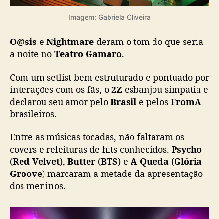
a
u
Imagem: Gabriela Oliveira
l
o
O@sis
e
Nightmare
deram o tom do que seria
e
a noite no
Teatro Gamaro
.
m
u
Com um setlist bem estruturado e pontuado por
i
t
interações com os fãs, o
2Z
esbanjou simpatia e
o
declarou seu amor pelo
Brasil
e pelos
FromA
c
brasileiros.
a
r
Entre as músicas tocadas, não faltaram os
i
covers e releituras de hits conhecidos.
Psycho
n
(
Red Velvet
),
Butter
(
BTS
) e
A Queda
(
Glória
h
Groove
) marcaram a metade da apresentação
o
dos meninos.
d
o
s
f