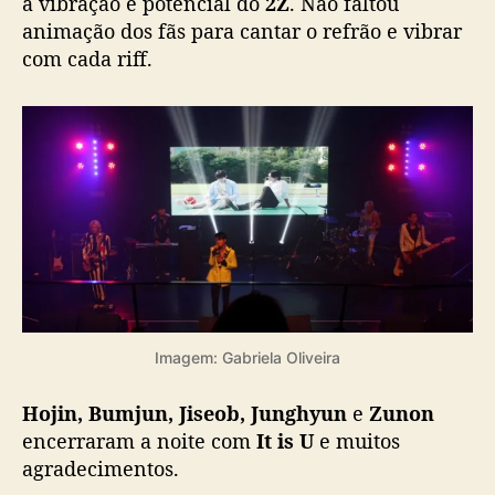
a vibração e potencial do
2Z
. Não faltou
animação dos fãs para cantar o refrão e vibrar
com cada riff.
Imagem: Gabriela Oliveira
Hojin, Bumjun, Jiseob, Junghyun
e
Zunon
encerraram a noite com
It is U
e muitos
agradecimentos.