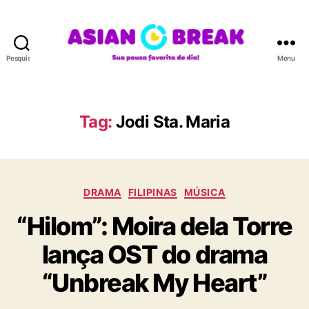
Pesquisar
Menu
A
S
I
A
Tag:
Jodi Sta. Maria
N
B
R
E
C
A
DRAMA
FILIPINAS
MÚSICA
a
K
“Hilom”: Moira dela Torre
t
e
lança OST do drama
g
o
“Unbreak My Heart”
r
i