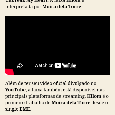
Unbreak My Heart
. A faixa
Hilom
é
T
interpretada por
Moira dela Torre
.
o
r
r
e
l
a
n
ç
a
O
S
T
d
o
Além de ter seu vídeo oficial divulgado no
d
YouTube
, a faixa também está disponível nas
r
principais plataformas de streaming.
Hilom
é o
a
primeiro trabalho de
Moira dela Torre
desde o
m
single
EME
.
a