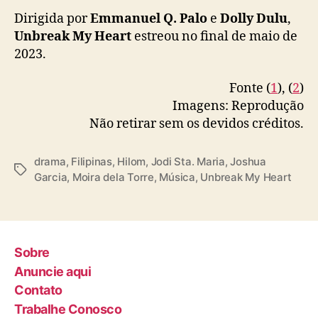
Dirigida por
Emmanuel Q. Palo
e
Dolly Dulu
,
Unbreak My Heart
estreou no final de maio de
2023.
Fonte (
1
), (
2
)
Imagens: Reprodução
Não retirar sem os devidos créditos.
drama
,
Filipinas
,
Hilom
,
Jodi Sta. Maria
,
Joshua
T
Garcia
,
Moira dela Torre
,
Música
,
Unbreak My Heart
a
g
s
Sobre
Anuncie aqui
Contato
Trabalhe Conosco