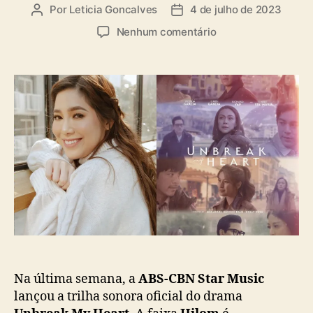
a
Por
Leticia Goncalves
4 de julho de 2023
A
D
s
u
a
e
Nenhum comentário
t
t
m
o
a
“
r
d
H
d
e
i
o
p
l
p
u
o
o
b
m
s
l
”
t
i
:
c
M
a
o
ç
i
ã
r
o
a
d
e
Na última semana, a
ABS-CBN Star Music
l
lançou a trilha sonora oficial do drama
a