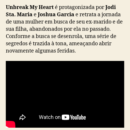
“
Unbreak My Heart
é protagonizada por
Jodi
U
Sta. Maria
e
Joshua Garcia
e retrata a jornada
n
b
de uma mulher em busca de seu ex-marido e de
r
sua filha, abandonados por ela no passado.
e
Conforme a busca se desenrola, uma série de
a
segredos é trazida à tona, ameaçando abrir
k
novamente algumas feridas.
M
y
H
e
a
r
t
”