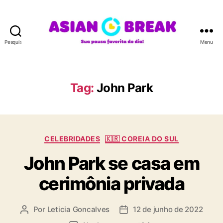
Pesquisar
Menu
A
S
I
A
Tag:
John Park
N
B
R
E
C
A
CELEBRIDADES
🇰🇷 COREIA DO SUL
a
K
John Park se casa em
t
e
cerimônia privada
g
o
r
Por
Leticia Goncalves
12 de junho de 2022
A
D
i
u
a