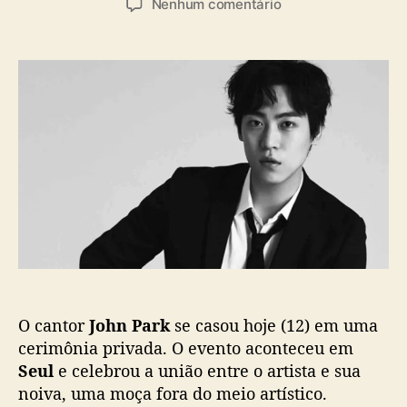
a
e
Nenhum comentário
t
t
s
m
o
a
J
r
d
o
d
e
h
o
p
n
p
u
P
o
b
a
s
l
r
t
i
k
c
s
a
e
ç
c
ã
a
o
s
a
O cantor
John Park
se casou hoje (12) em uma
e
m
cerimônia privada. O evento aconteceu em
c
Seul
e celebrou a união entre o artista e sua
e
noiva, uma moça fora do meio artístico.
r