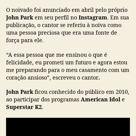
i
O noivado foi anunciado em abril pelo próprio
m
John Park
em seu perfil no
Instagram
. Em sua
ô
publicação, o cantor se referiu à noiva como
n
uma pessoa preciosa que era uma fonte de
i
a
força para ele.
p
r
“A essa pessoa que me ensinou o que é
i
felicidade, eu prometi um futuro e agora estou
v
me preparando para o meu casamento com um
a
coração ansioso”, escreveu o cantor
.
d
a
John Park
ficou conhecido do público em 2010,
ao participar dos programas
American Idol
e
Superstar K2
.