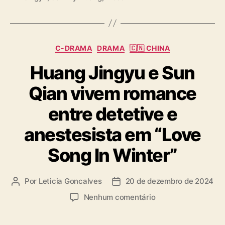
a
g
s
C
C-DRAMA
DRAMA
🇨🇳 CHINA
a
Huang Jingyu e Sun
t
e
Qian vivem romance
g
o
entre detetive e
r
i
anestesista em “Love
a
s
Song In Winter”
Por
Leticia Goncalves
20 de dezembro de 2024
A
D
u
a
e
Nenhum comentário
t
t
m
o
a
H