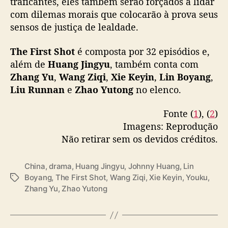
traficantes, eles também serão forçados a lidar
t
com dilemas morais que colocarão à prova seus
”
sensos de justiça de lealdade.
The First Shot
é composta por 32 episódios e,
além de
Huang Jingyu
, também conta com
Zhang Yu
,
Wang Ziqi
,
Xie Keyin
,
Lin Boyang
,
Liu Runnan
e
Zhao Yutong
no elenco.
Fonte (
1
), (
2
)
Imagens: Reprodução
Não retirar sem os devidos créditos.
China
,
drama
,
Huang Jingyu
,
Johnny Huang
,
Lin
Boyang
,
The First Shot
,
Wang Ziqi
,
Xie Keyin
,
Youku
,
T
Zhang Yu
,
Zhao Yutong
a
g
s