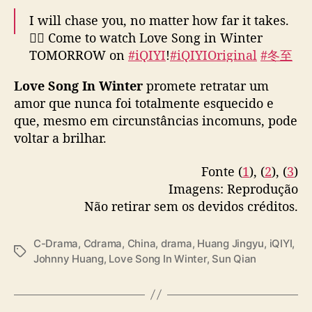
v
I will chase you, no matter how far it takes.
e
❤️‍🔥 Come to watch Love Song in Winter
e
TOMORROW on
#iQIYI
!
#iQIYIOriginal
#冬至
a
#LoveSonginWinter
#黄景瑜
#HuangJingyu
n
Love Song In Winter
promete retratar um
e
#JohnnyHuang
#孙千
#SunQian
#cdrama
amor que nunca foi totalmente esquecido e
s
pic.twitter.com/3wYt4j6qiE
t
que, mesmo em circunstâncias incomuns, pode
e
— iQIYI (@iQIYI)
December 19, 2024
voltar a brilhar.
s
i
Fonte (
1
), (
2
), (
3
)
s
Imagens: Reprodução
t
Não retirar sem os devidos créditos.
a
e
m
C-Drama
,
Cdrama
,
China
,
drama
,
Huang Jingyu
,
iQIYI
,
T
“
Johnny Huang
,
Love Song In Winter
,
Sun Qian
a
L
g
o
s
v