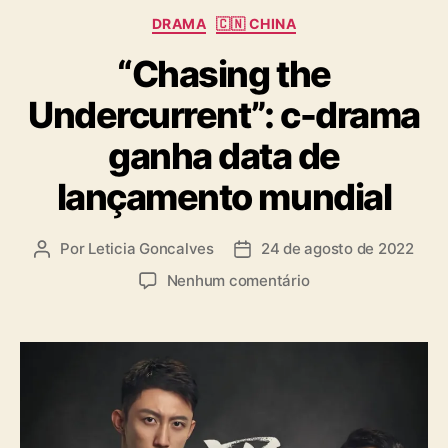
C
DRAMA
🇨🇳 CHINA
a
“Chasing the
t
e
Undercurrent”: c-drama
g
o
ganha data de
r
i
lançamento mundial
a
s
Por
Leticia Goncalves
24 de agosto de 2022
A
D
u
a
e
Nenhum comentário
t
t
m
o
a
“
r
d
C
d
e
h
o
p
a
p
u
s
o
b
i
s
l