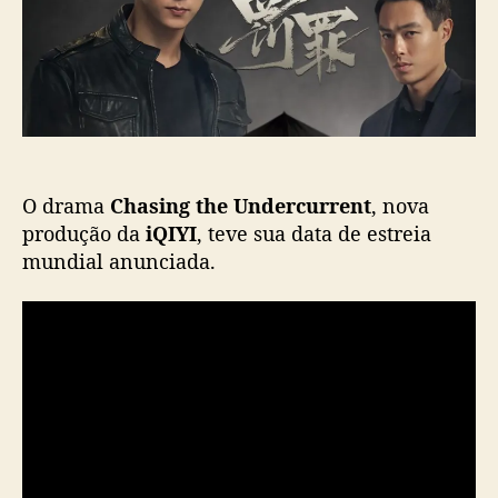
n
t
i
g
c
t
a
h
ç
e
ã
U
o
n
d
O drama
Chasing the Undercurrent
, nova
e
r
produção da
iQIYI
, teve sua data de estreia
c
mundial anunciada.
u
r
r
e
n
t
”
:
c
-