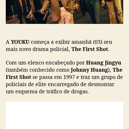
c
g
a
y
ç
u
ã
e
o
n
f
A
YOUKU
começa a exibir amanhã (03) seu
r
e
mais novo drama policial,
The First Shot
.
n
t
Com um elenco encabeçado por
Huang Jingyu
a
(também conhecido como
Johnny Huang
),
The
o
First Shot
se passa em 1997 e traz um grupo de
t
policiais de elite encarregado de desmontar
r
um esquema de tráfico de drogas.
á
f
i
c
o
d