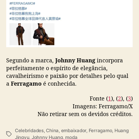
b
a
i
x
a
d
o
r
g
Segundo a marca,
Johnny Huang
incorpora
l
perfeitamente o espírito de elegância,
o
cavalheirismo e paixão por detalhes pelo qual
b
a
Ferragamo
é conhecida.
a
l
Fonte (
1
), (
2
), (
3
)
Imagens: Ferragamo/X
Não retirar sem os devidos créditos.
Celebridades
,
China
,
embaixador
,
Ferragamo
,
Huang
T
Jingyu
,
Johnny Huang
,
moda