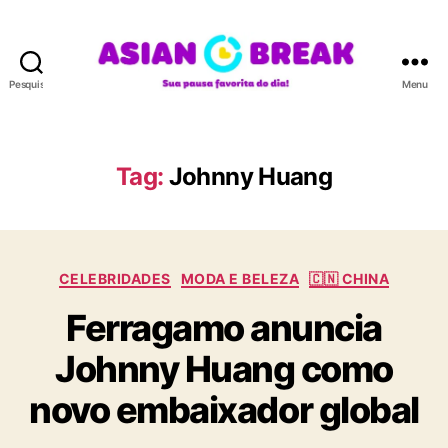
Pesquisar
Menu
A
S
I
A
Tag:
Johnny Huang
N
B
R
E
C
A
CELEBRIDADES
MODA E BELEZA
🇨🇳 CHINA
a
K
Ferragamo anuncia
t
e
Johnny Huang como
g
o
novo embaixador global
r
i