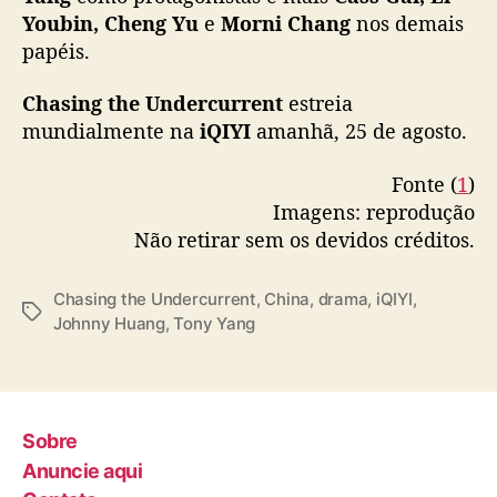
Youbin, Cheng Yu
e
Morni Chang
nos demais
papéis.
Chasing the Undercurrent
estreia
mundialmente na
iQIYI
amanhã, 25 de agosto.
Fonte (
1
)
Imagens: reprodução
Não retirar sem os devidos créditos.
Chasing the Undercurrent
,
China
,
drama
,
iQIYI
,
T
Johnny Huang
,
Tony Yang
a
g
s
Sobre
Anuncie aqui