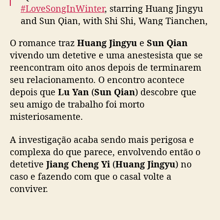
v
#LoveSongInWinter
, starring Huang Jingyu
e
and Sun Qian, with Shi Shi, Wang Tianchen,
m
Li Jiaqi, Xiao Kaizhong, He Zhongshan &
r
O romance traz
Huang Jingyu
e
Sun Qian
more, releases new posters as it premieres
o
vivendo um detetive e uma anestesista que se
m
today
#冬至
pic.twitter.com/kLLdMqgOEG
a
reencontram oito anos depois de terminarem
n
— cdrama tweets (@dramapotatoe)
seu relacionamento. O encontro acontece
c
December 20, 2024
depois que
Lu Yan
(
Sun Qian
) descobre que
e
seu amigo de trabalho foi morto
e
misteriosamente.
n
t
A investigação acaba sendo mais perigosa e
r
complexa do que parece, envolvendo então o
e
detetive
Jiang Cheng Yi
(
Huang Jingyu
d
) no
e
caso e fazendo com que o casal volte a
t
conviver.
e
t
i