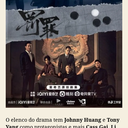
a
m
e
n
t
o
m
u
n
d
i
a
l
O elenco do drama tem
Johnny Huang
e
Tony
Yang
como protagonistas e mais
Cass Gai, Li