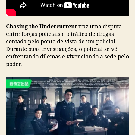
d
r
a
Chasing the Undercurrent
traz uma disputa
m
a
entre forças policiais e o tráfico de drogas
g
contada pelo ponto de vista de um policial.
a
Durante suas investigações, o policial se vê
n
enfrentando dilemas e vivenciando a sede pelo
h
poder.
a
d
a
t
a
d
e
l
a
n
ç