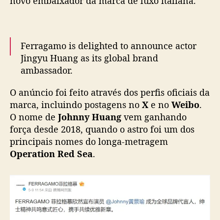
novo embaixador da marca de luxo italiana.
o
h
n
n
Ferragamo is delighted to announce actor
y
Jingyu Huang as its global brand
H
ambassador.
u
Resonating through a shared spirit of
a
O anúncio foi feito através dos perfis oficiais da
gentlemanly elegance and Italian
n
marca, incluindo postagens no
X
e no
Weibo
.
g
craftsmanship, the House embarks on a new
c
O nome de
Johnny Huang
vem ganhando
chapter of timeless elegance.
o
força desde 2018, quando o astro foi um dos
pic.twitter.com/ibhxibxtfF
m
principais nomes do longa-metragem
o
— FERRAGAMO (@Ferragamo)
May 11, 2026
Operation Red Sea
.
n
o
v
o
e
m