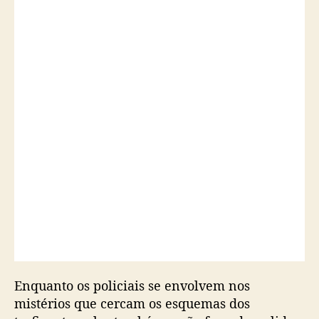
e
d
r
o
g
a
s
e
m
“
T
h
e
F
i
r
s
t
Enquanto os policiais se envolvem nos
S
h
mistérios que cercam os esquemas dos
o