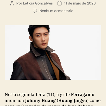
a
Por
Leticia Goncalves
11 de maio de 2026
A
D
s
u
a
e
Nenhum comentário
t
t
m
o
a
F
r
d
e
d
e
r
o
p
r
p
u
a
o
b
g
s
l
a
t
i
m
c
o
a
a
ç
n
ã
u
o
n
c
Nesta segunda-feira (11), a grife
Ferragamo
i
a
anunciou
Johnny Huang
(
Huang Jingyu
) como
J