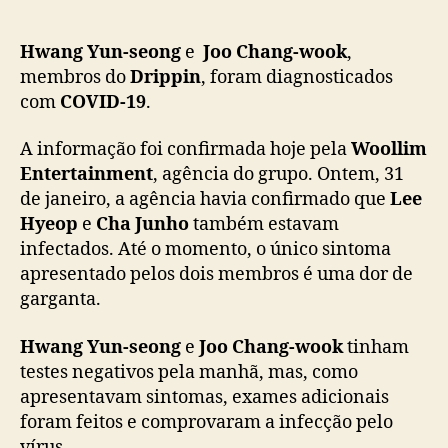
o
n
g
Hwang Yun-seong
e
Joo Chang-wook
,
e
membros do
Drippin
, foram diagnosticados
J
com
COVID-19
.
o
o
A informação foi confirmada hoje pela
Woollim
C
Entertainment
, agência do grupo. Ontem, 31
h
de janeiro, a agência havia confirmado que
Lee
a
Hyeop
e
Cha Junho
também estavam
n
infectados. Até o momento, o único sintoma
g
apresentado pelos dois membros é uma dor de
-
w
garganta.
o
o
Hwang Yun-seong
e
Joo Chang-wook
tinham
k
testes negativos pela manhã, mas, como
(
apresentavam sintomas, exames adicionais
D
foram feitos e comprovaram a infecção pelo
r
vírus.