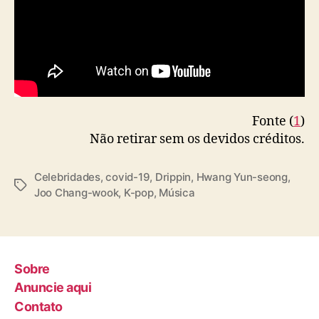
o
s
c
o
m
C
O
Fonte (
1
)
V
I
Não retirar sem os devidos créditos.
D
-
Celebridades
,
covid-19
,
Drippin
,
Hwang Yun-seong
,
1
T
Joo Chang-wook
,
K-pop
,
Música
9
a
g
s
Sobre
Anuncie aqui
Contato