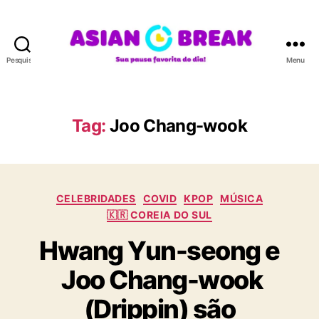
Pesquisar
Menu
A
S
I
A
Tag:
Joo Chang-wook
N
B
R
E
C
A
CELEBRIDADES
COVID
KPOP
MÚSICA
a
K
🇰🇷 COREIA DO SUL
t
Hwang Yun-seong e
e
g
Joo Chang-wook
o
r
(Drippin) são
i