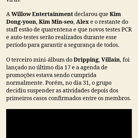
i
p
A
Willow Entertainment
declarou que
Kim
p
i
Dong-yoon
,
Kim Min-seo
,
Alex
e o restante do
n
staff estão de quarentena e que novos testes PCR
)
e auto-testes serão realizados durante esse
s
período para garantir a segurança de todos.
ã
o
O terceiro mini-álbum do
Dripping
,
Villain
, foi
d
lançado no último dia 17 e a agenda de
i
promoções estava sendo cumprida
a
g
normalmente. Porém, no dia 31, o grupo
n
decidiu suspender as atividades depois dos
o
primeiros casos confirmados entre os membros.
s
t
i
c
a
d