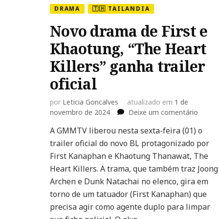
DRAMA
🇹🇭 TAILANDIA
Novo drama de First e
Khaotung, “The Heart
Killers” ganha trailer
oficial
por
Leticia Goncalves
atualizado em
1 de
em
novembro de 2024
Deixe um comentário
Novo
A GMMTV liberou nesta sexta-feira (01) o
drama
trailer oficial do novo BL protagonizado por
de
First
First Kanaphan e Khaotung Thanawat, The
e
Heart Killers. A trama, que também traz Joong
Khaot
Archen e Dunk Natachai no elenco, gira em
“The
torno de um tatuador (First Kanaphan) que
Heart
Killers”
precisa agir como agente duplo para limpar
ganha