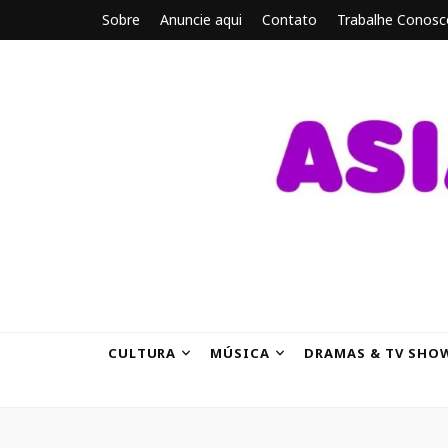
Sobre
Anuncie aqui
Contato
Trabalhe Conosc
ASIANBRE
Tudo sobre o entretenimento asiático.
CULTURA
MÚSICA
DRAMAS & TV SHO