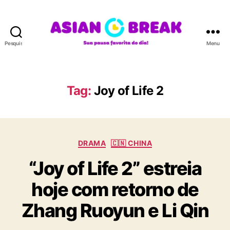
Pesquisar
Menu
A
S
I
A
Tag:
Joy of Life 2
N
B
R
E
C
A
DRAMA
🇨🇳 CHINA
a
K
“Joy of Life 2” estreia
t
e
hoje com retorno de
g
o
Zhang Ruoyun e Li Qin
r
i