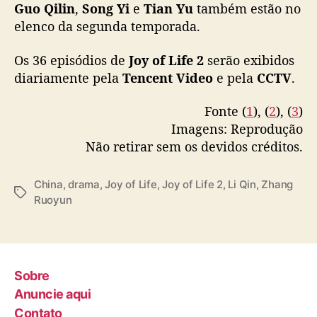
a
2024
Guo Qilin
,
Song Yi
e
Tian Yu
também estão no
n
elenco da segunda temporada.
g
R
Os 36 episódios de
Joy of Life 2
serão exibidos
u
diariamente pela
Tencent Video
e pela
CCTV
.
o
y
Fonte (
1
), (
2
), (
3
)
u
Imagens: Reprodução
n
Não retirar sem os devidos créditos.
e
L
i
China
,
drama
,
Joy of Life
,
Joy of Life 2
,
Li Qin
,
Zhang
Q
T
Ruoyun
i
a
n
g
s
Sobre
Anuncie aqui
Contato