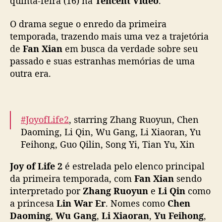
quinta-feira (16) na
Tencent
Video
.
i
a
O drama segue o enredo da primeira
h
temporada, trazendo mais uma vez a trajetória
o
de
Fan Xian
em busca da verdade sobre seu
j
passado e suas estranhas memórias de uma
e
outra era.
c
o
m
r
e
#JoyofLife2
, starring Zhang Ruoyun, Chen
t
Daoming, Li Qin, Wu Gang, Li Xiaoran, Yu
o
Feihong, Guo Qilin, Song Yi, Tian Yu, Xin
r
Zhilei, Liu Duanduan, Zhang Haowei, Jin
n
Joy of Life 2
é estrelada pelo elenco principal
Chen & more, releases English voiceover
o
da primeira temporada, com
Fan Xian
sendo
trailer ahead of today’s premiere
#庆余年2
d
interpretado por
Zhang Ruoyun
e
Li Qin
como
pic.twitter.com/J3rY3IrZEy
e
a princesa
Lin War Er
. Nomes como
Chen
Z
— cdrama tweets (@dramapotatoe)
May 16,
Daoming
,
Wu Gang
,
Li Xiaoran
,
h
Yu Feihong
,