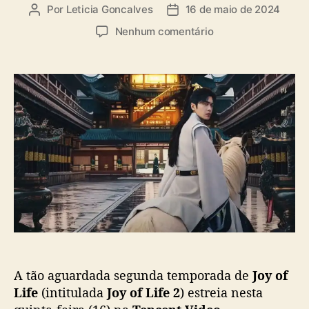
a
Por
Leticia Goncalves
16 de maio de 2024
A
D
s
u
a
e
Nenhum comentário
t
t
m
o
a
“
r
d
J
d
e
o
o
p
y
p
u
o
o
b
f
s
l
L
t
i
i
c
f
a
e
ç
2
ã
”
o
e
s
A tão aguardada segunda temporada de
Joy of
t
r
Life
(intitulada
Joy of Life 2
) estreia nesta
e