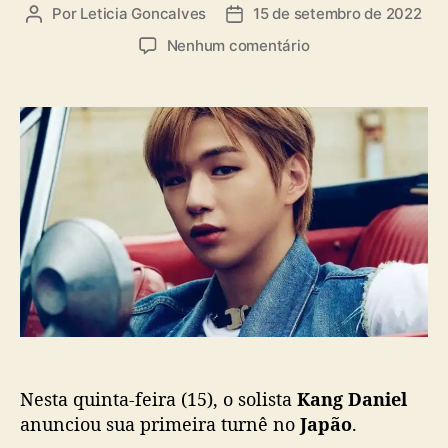
a
Por
Leticia Goncalves
15 de setembro de 2022
A
D
s
u
a
e
Nenhum comentário
t
t
m
o
a
J
r
d
a
d
e
p
o
p
ã
p
u
o
o
b
r
s
l
e
t
i
c
c
e
a
b
ç
e
ã
,
o
p
e
Nesta quinta-feira (15), o solista
Kang Daniel
l
a
anunciou sua primeira turnê no
Japão
.
p