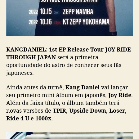
n
g
D
a
n
i
e
KANGDANIEL: 1st EP Release Tour JOY RIDE
l
THROUGH JAPAN
será a primeira
oportunidade do astro de conhecer seus fãs
japoneses.
Ainda antes da turnê,
Kang Daniel
vai lançar
seu primeiro mini álbum em japonês,
Joy Ride
.
Além da faixa título, o álbum também terá
novas versões de
TPIR
,
Upside Down
,
Loser
,
Ride 4 U
e
1000x
.