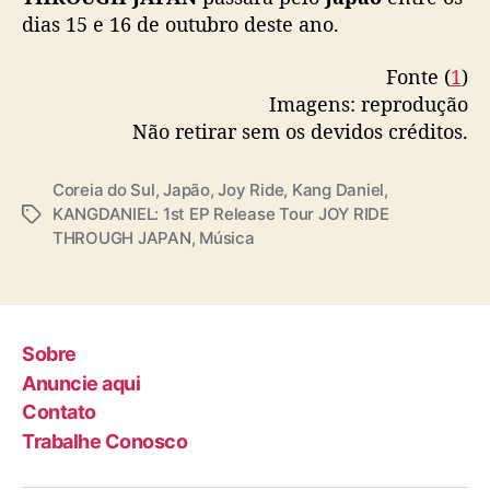
dias 15 e 16 de outubro deste ano.
Fonte (
1
)
Imagens: reprodução
Não retirar sem os devidos créditos.
Coreia do Sul
,
Japão
,
Joy Ride
,
Kang Daniel
,
KANGDANIEL: 1st EP Release Tour JOY RIDE
T
THROUGH JAPAN
,
Música
a
g
s
Sobre
Anuncie aqui
Contato
Trabalhe Conosco