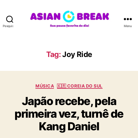
Pesquisar
Menu
A
S
I
A
Tag:
Joy Ride
N
B
R
E
C
A
MÚSICA
🇰🇷 COREIA DO SUL
a
K
Japão recebe, pela
t
e
primeira vez, turnê de
g
o
Kang Daniel
r
i