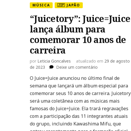
MÚSICA
🇯🇵 JAPÃO
“Juicetory”: Juice=Juice
lança álbum para
comemorar 10 anos de
carreira
por
Leticia Goncalves
atualizado em
29 de agosto
em
de 2023
Deixe um comentário
“Juicetory”:
O Juice=Juice anunciou no último final de
Juice=Juice
semana que lançará um álbum especial para
lança
álbum
comemorar seus 10 anos de carreira. Juicetory
para
será uma coletânea com as músicas mais
comemorar
famosas do Juice=Juice. Ela trará regravações
10
com a participação das 11 integrantes atuais
anos
de
do grupo, incluindo Kawashima Mifu, que
carreira