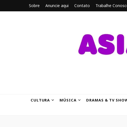
Sobre
Anuncie aqui
Contato
Trabalhe Conosc
ASIANBRE
Tudo sobre o entretenimento asiático.
CULTURA
MÚSICA
DRAMAS & TV SHO