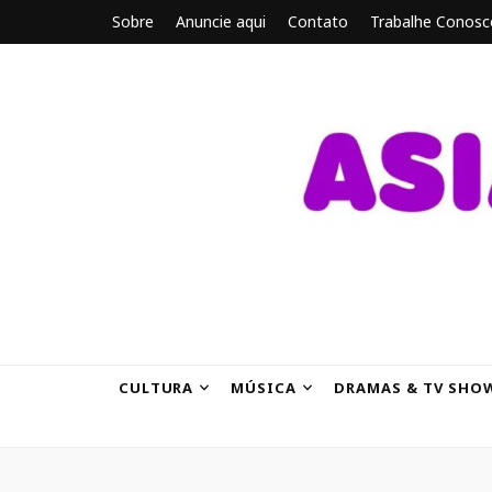
Sobre
Anuncie aqui
Contato
Trabalhe Conosc
ASIANBRE
Tudo sobre o entretenimento asiático.
CULTURA
MÚSICA
DRAMAS & TV SHO