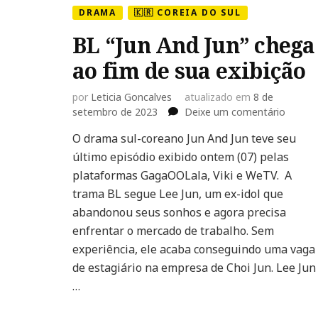
DRAMA
🇰🇷 COREIA DO SUL
BL “Jun And Jun” chega
ao fim de sua exibição
por
Leticia Goncalves
atualizado em
8 de
em
setembro de 2023
Deixe um comentário
BL
O drama sul-coreano Jun And Jun teve seu
“Jun
último episódio exibido ontem (07) pelas
And
Jun”
plataformas GagaOOLala, Viki e WeTV. A
chega
trama BL segue Lee Jun, um ex-idol que
ao
abandonou seus sonhos e agora precisa
fim
enfrentar o mercado de trabalho. Sem
de
sua
experiência, ele acaba conseguindo uma vaga
exibiçã
de estagiário na empresa de Choi Jun. Lee Jun
…