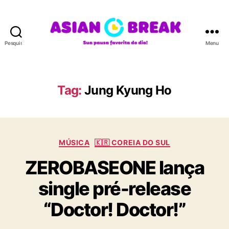
Pesquisar
Menu
A
S
I
A
Tag:
Jung Kyung Ho
N
B
R
E
C
A
MÚSICA
🇰🇷 COREIA DO SUL
a
K
ZEROBASEONE lança
t
e
single pré-release
g
o
“Doctor! Doctor!”
r
i