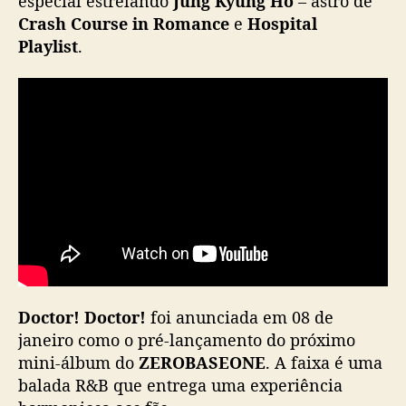
especial estrelando
Jung Kyung Ho
– astro de
i
Crash Course in Romance
e
Hospital
n
Playlist
.
g
l
e
p
r
é
-
r
e
l
e
a
s
e
Doctor! Doctor!
foi anunciada em 08 de
“
janeiro como o pré-lançamento do próximo
D
mini-álbum do
ZEROBASEONE
. A faixa é uma
o
balada R&B que entrega uma experiência
c