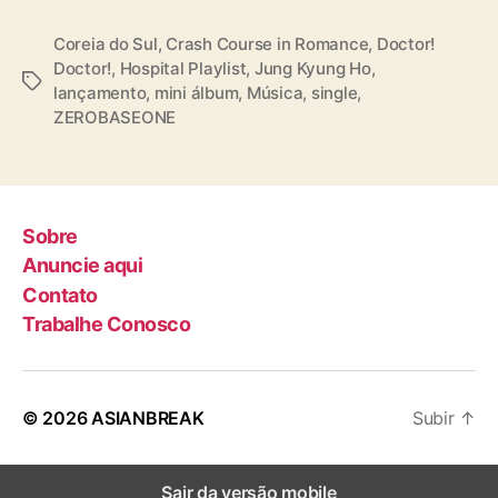
🔗VIBE :
https://t.co/cTxGBkaaJb
Coreia do Sul
,
Crash Course in Romance
,
Doctor!
🔗Spotify :
https://t.co/FkOnAuTqb3
Doctor!
,
Hospital Playlist
,
Jung Kyung Ho
,
🔗YouTube Music :…
T
lançamento
,
mini álbum
,
Música
,
single
,
pic.twitter.com/1iSjWsnrLO
a
ZEROBASEONE
g
— ZEROBASEONE (@ZB1_official)
January
s
20, 2025
Sobre
Anuncie aqui
Contato
Trabalhe Conosco
© 2026
ASIANBREAK
Subir
↑
Sair da versão mobile