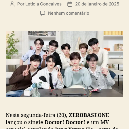
a
Por
Leticia Goncalves
20 de janeiro de 2025
A
D
s
u
a
e
Nenhum comentário
t
t
m
o
a
Z
r
d
E
d
e
R
o
p
O
p
u
B
o
b
A
s
l
S
t
i
E
c
O
a
N
ç
E
ã
l
o
a
n
Nesta segunda-feira (20),
ZEROBASEONE
ç
a
lançou o single
Doctor! Doctor!
e um MV
s