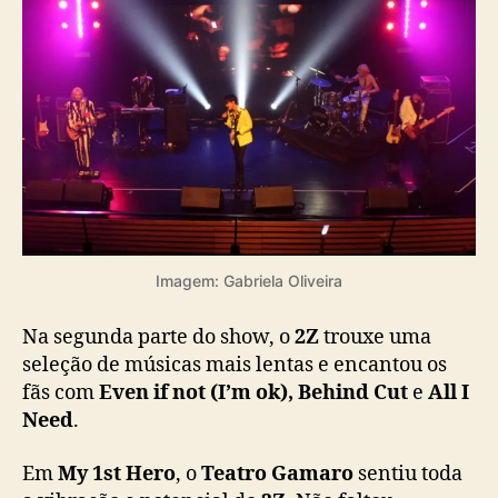
ã
s
Imagem: Gabriela Oliveira
Na segunda parte do show, o
2Z
trouxe uma
seleção de músicas mais lentas e encantou os
fãs com
Even if not (I’m ok), Behind Cut
e
All I
Need
.
Em
My 1st Hero
, o
Teatro Gamaro
sentiu toda