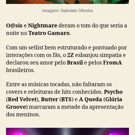
a
u
Imagem: Gabriela Oliveira
l
o
O@sis
e
Nightmare
deram o tom do que seria a
e
noite no
Teatro Gamaro
.
m
u
Com um setlist bem estruturado e pontuado por
i
t
interações com os fãs, o
2Z
esbanjou simpatia e
o
declarou seu amor pelo
Brasil
e pelos
FromA
c
brasileiros.
a
r
Entre as músicas tocadas, não faltaram os
i
covers e releituras de hits conhecidos.
Psycho
n
(
Red Velvet
),
Butter
(
BTS
) e
A Queda
(
Glória
h
Groove
) marcaram a metade da apresentação
o
d
dos meninos.
o
s
f