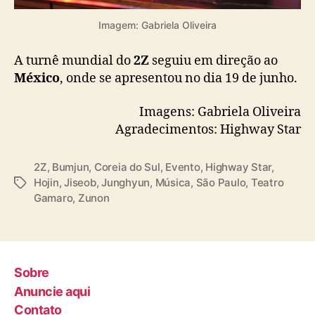
Imagem: Gabriela Oliveira
A turnê mundial do
2Z
seguiu em direção ao
México
, onde se apresentou no dia 19 de junho.
Imagens: Gabriela Oliveira
Agradecimentos: Highway Star
2Z
,
Bumjun
,
Coreia do Sul
,
Evento
,
Highway Star
,
Hojin
,
Jiseob
,
Junghyun
,
Música
,
São Paulo
,
Teatro
T
Gamaro
,
Zunon
a
g
s
Sobre
Anuncie aqui
Contato