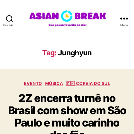
Pesquisar
Menu
A
S
I
A
Tag:
Junghyun
N
B
R
E
C
A
EVENTO
MÚSICA
🇰🇷 COREIA DO SUL
a
K
2Z encerra turnê no
t
e
Brasil com show em São
g
o
Paulo e muito carinho
r
i