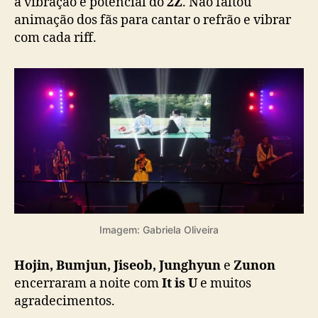
a vibração e potencial do
2Z
. Não faltou
animação dos fãs para cantar o refrão e vibrar
com cada riff.
Imagem: Gabriela Oliveira
Hojin, Bumjun, Jiseob, Junghyun
e
Zunon
encerraram a noite com
It is U
e muitos
agradecimentos.