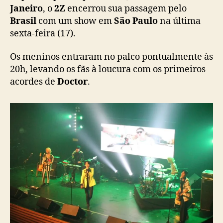
o
Janeiro
, o
2Z
encerrou sua passagem pelo
B
Brasil
com um show em
São Paulo
na última
r
sexta-feira (17).
a
s
Os meninos entraram no palco pontualmente às
i
20h, levando os fãs à loucura com os primeiros
l
acordes de
Doctor
.
c
o
m
s
h
o
w
e
m
S
ã
o
P