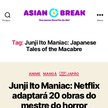
Pesquisar
Menu
A
S
I
A
Tag:
Junji Ito Maniac: Japanese
N
Tales of the Macabre
B
R
E
A
K
C
ANIME
MANGÁ
🇯🇵 JAPÃO
a
Junji Ito Maniac: Netflix
t
e
adaptará 20 obras do
g
o
mestre do horror
r