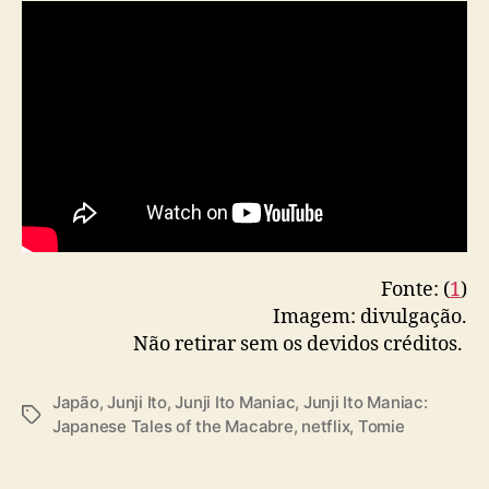
r
a
s
d
o
m
e
s
t
r
e
d
Fonte: (
1
)
o
Imagem: divulgação.
h
Não retirar sem os devidos créditos.
o
r
r
Japão
,
Junji Ito
,
Junji Ito Maniac
,
Junji Ito Maniac:
T
o
Japanese Tales of the Macabre
,
netflix
,
Tomie
a
r
g
j
s