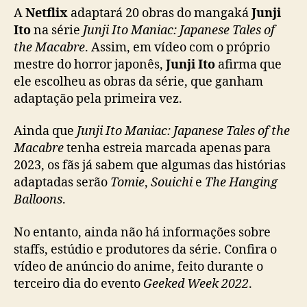
:
A
Netflix
adaptará 20 obras do mangaká
Junji
N
Ito
na série
Junji Ito Maniac: Japanese Tales of
e
the Macabre
. Assim, em vídeo com o próprio
t
mestre do horror japonês,
Junji Ito
afirma que
f
ele escolheu as obras da série, que ganham
l
adaptação pela primeira vez.
i
x
Ainda que
Junji Ito Maniac: Japanese Tales of the
a
Macabre
tenha estreia marcada apenas para
d
a
2023, os fãs já sabem que algumas das histórias
p
adaptadas serão
Tomie
,
Souichi
e
The Hanging
t
Balloons
.
a
r
No entanto, ainda não há informações sobre
á
staffs, estúdio e produtores da série. Confira o
2
vídeo de anúncio do anime, feito durante o
0
terceiro dia do evento
Geeked Week 2022
.
o
b