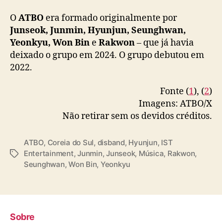
O
ATBO
era formado originalmente por
Junseok, Junmin, Hyunjun, Seunghwan,
Yeonkyu, Won Bin
e
Rakwon
– que já havia
deixado o grupo em 2024.
O grupo debutou em
2022.
Fonte (
1
), (
2
)
Imagens: ATBO/X
Não retirar sem os devidos créditos.
ATBO
,
Coreia do Sul
,
disband
,
Hyunjun
,
IST
Entertainment
,
Junmin
,
Junseok
,
Música
,
Rakwon
,
T
Seunghwan
,
Won Bin
,
Yeonkyu
a
g
s
Sobre