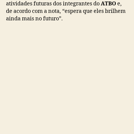
b
atividades futuras dos integrantes do
ATBO
e,
o
de acordo com a nota, “espera que eles brilhem
y
ainda mais no futuro”.
g
r
o
u
p