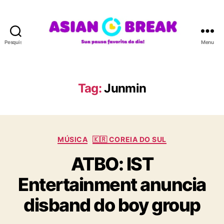
Pesquisar
Menu
A
S
I
A
Tag:
Junmin
N
B
R
E
C
A
MÚSICA
🇰🇷 COREIA DO SUL
a
K
ATBO: IST
t
e
Entertainment anuncia
g
o
disband do boy group
r
i