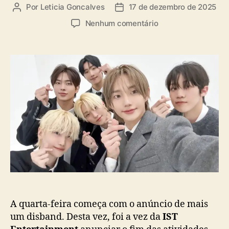
a
Por
Leticia Goncalves
17 de dezembro de 2025
A
D
s
u
a
e
Nenhum comentário
t
t
m
o
a
A
r
d
T
d
e
B
o
p
O
p
u
:
o
b
I
s
l
S
t
i
T
c
E
a
n
ç
t
ã
e
o
r
t
a
A quarta-feira começa com o anúncio de mais
i
um disband. Desta vez, foi a vez da
IST
n