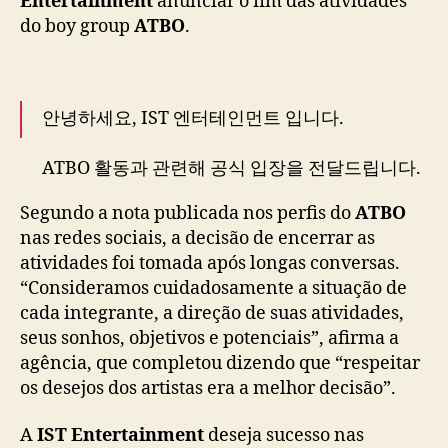
Entertainment
anunciar o fim das atividades
m
do boy group
ATBO
.
e
n
t
a
안녕하세요, IST 엔터테인먼트 입니다.
n
u
ATBO 활동과 관련해 공식 입장을 전달드립니다.
n
c
pic.twitter.com/hFbcXVtzbN
Segundo a nota publicada nos perfis do
ATBO
i
a
— ATBO (@ATBO_ground)
December 17, 2025
nas redes sociais, a decisão de encerrar as
d
atividades foi tomada após longas conversas.
i
“Consideramos cuidadosamente a situação de
s
cada integrante, a direção de suas atividades,
b
seus sonhos, objetivos e potenciais”, afirma a
a
agência, que completou dizendo que “respeitar
n
os desejos dos artistas era a melhor decisão”.
d
d
o
A
IST Entertainment
deseja sucesso nas