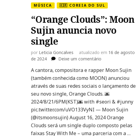
MÚSICA
🇰🇷 COREIA DO SUL
“Orange Clouds”: Moon
Sujin anuncia novo
single
por
Leticia Goncalves
atualizado em
16 de agosto
em
de 2024
Deixe um comentário
“Orange
A cantora, compositora e rapper Moon Sujin
Clouds”:
(também conhecida como MOON) anunciou
Moon
Sujin
através de suas redes sociais o lançamento de
anuncia
seu novo single, Orange Clouds. 🌆
novo
2024/8/21/6PM(KST)🌆 with #seori & #junny
single
pic.twitter.com/uVO133VyNI — Moon Sujin
(@itsmoonsujin) August 16, 2024 Orange
Clouds será um single duplo composto pelas
faixas Stay With Me – uma parceria com a …