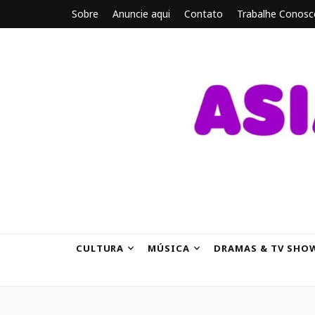
Sobre
Anuncie aqui
Contato
Trabalhe Conosc
ASIANBRE
Tudo sobre o entretenimento asiático.
CULTURA
MÚSICA
DRAMAS & TV SHO