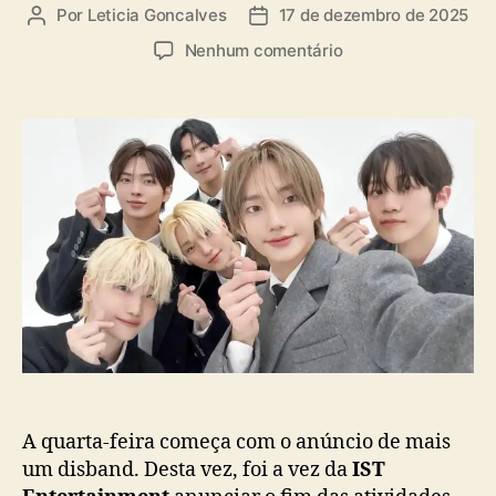
a
Por
Leticia Goncalves
17 de dezembro de 2025
A
D
s
u
a
e
Nenhum comentário
t
t
m
o
a
A
r
d
T
d
e
B
o
p
O
p
u
:
o
b
I
s
l
S
t
i
T
c
E
a
n
ç
t
ã
e
o
r
t
a
A quarta-feira começa com o anúncio de mais
i
um disband. Desta vez, foi a vez da
IST
n