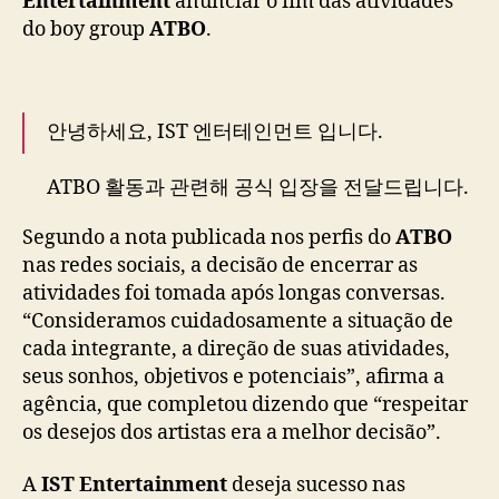
Entertainment
anunciar o fim das atividades
m
do boy group
ATBO
.
e
n
t
a
안녕하세요, IST 엔터테인먼트 입니다.
n
u
ATBO 활동과 관련해 공식 입장을 전달드립니다.
n
c
pic.twitter.com/hFbcXVtzbN
Segundo a nota publicada nos perfis do
ATBO
i
a
— ATBO (@ATBO_ground)
December 17, 2025
nas redes sociais, a decisão de encerrar as
d
atividades foi tomada após longas conversas.
i
“Consideramos cuidadosamente a situação de
s
cada integrante, a direção de suas atividades,
b
seus sonhos, objetivos e potenciais”, afirma a
a
agência, que completou dizendo que “respeitar
n
os desejos dos artistas era a melhor decisão”.
d
d
o
A
IST Entertainment
deseja sucesso nas