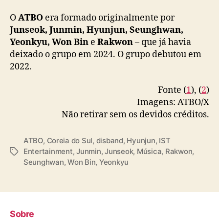
O
ATBO
era formado originalmente por
Junseok, Junmin, Hyunjun, Seunghwan,
Yeonkyu, Won Bin
e
Rakwon
– que já havia
deixado o grupo em 2024.
O grupo debutou em
2022.
Fonte (
1
), (
2
)
Imagens: ATBO/X
Não retirar sem os devidos créditos.
ATBO
,
Coreia do Sul
,
disband
,
Hyunjun
,
IST
Entertainment
,
Junmin
,
Junseok
,
Música
,
Rakwon
,
T
Seunghwan
,
Won Bin
,
Yeonkyu
a
g
s
Sobre