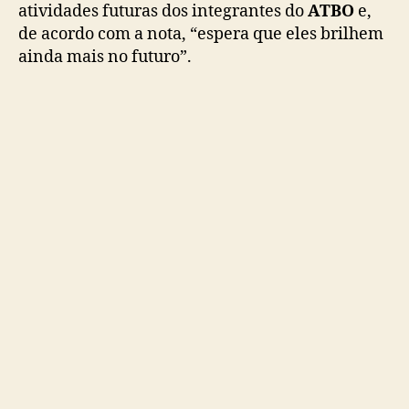
b
atividades futuras dos integrantes do
ATBO
e,
o
de acordo com a nota, “espera que eles brilhem
y
ainda mais no futuro”.
g
r
o
u
p