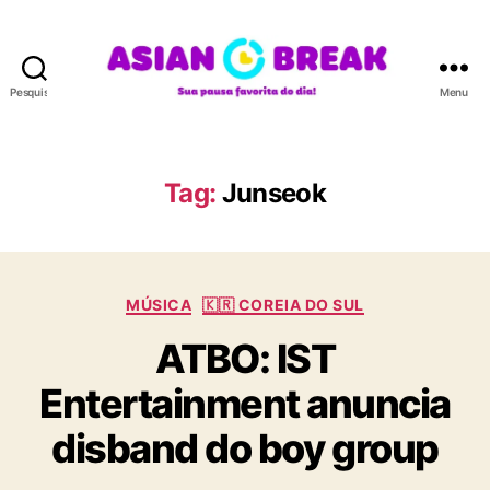
Pesquisar
Menu
A
S
I
A
Tag:
Junseok
N
B
R
E
C
A
MÚSICA
🇰🇷 COREIA DO SUL
a
K
ATBO: IST
t
e
Entertainment anuncia
g
o
disband do boy group
r
i