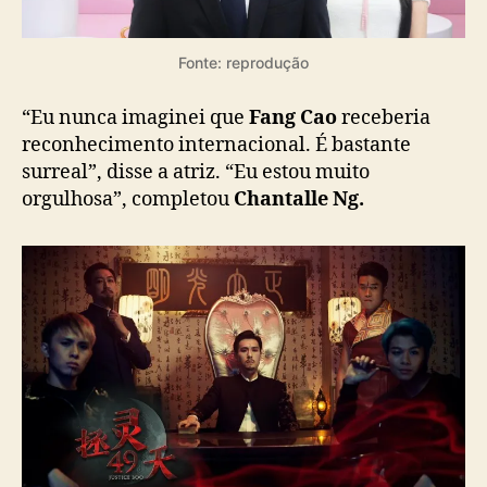
N
e
w
Fonte: reprodução
Y
o
“Eu nunca imaginei que
Fang Cao
receberia
r
reconhecimento internacional. É bastante
k
surreal”, disse a atriz. “Eu estou muito
T
V
orgulhosa”, completou
Chantalle Ng.
&
F
i
l
m
A
w
a
r
d
s