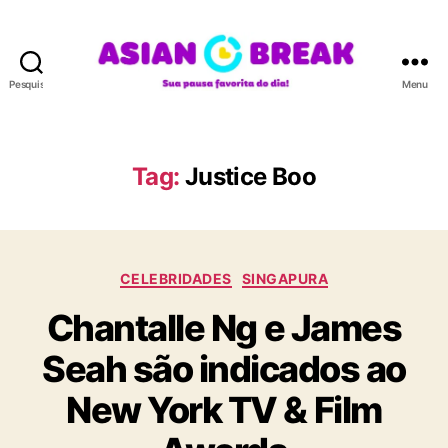
Pesquisar
Menu
A
S
I
A
Tag:
Justice Boo
N
B
R
E
C
A
CELEBRIDADES
SINGAPURA
a
K
Chantalle Ng e James
t
e
Seah são indicados ao
g
o
New York TV & Film
r
i