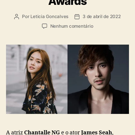
Awards
a
s
Por
Leticia Goncalves
3 de abril de 2022
A
D
u
a
e
Nenhum comentário
t
t
m
o
a
C
r
d
h
d
e
a
o
p
n
p
u
t
o
b
a
s
l
l
t
i
l
c
e
a
N
ç
g
ã
e
o
J
a
m
A atriz
Chantalle NG
e o ator
James Seah
,