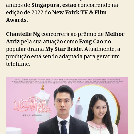
e
ambos de
Singapura, estão
concorrendo na
s
edição de 2022 do
New Yoirk TV & Film
S
Awards
.
e
a
Chantelle Ng
concorrerá ao prêmio de
Melhor
h
Atriz
pela sua atuação como
Fang Cao
no
s
popular drama
My Star Bride
. Atualmente, a
ã
produção está sendo adaptada para gerar um
o
i
telefilme.
n
d
i
c
a
d
o
s
a
o