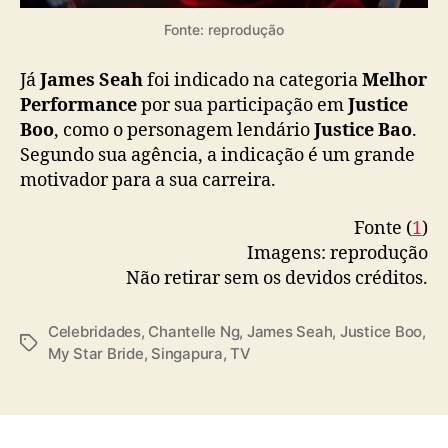
Fonte: reprodução
Já
James Seah
foi indicado na categoria
Melhor
Performance
por sua participação em
Justice
Boo
, como o personagem lendário
Justice Bao
.
Segundo sua agência, a indicação é um grande
motivador para a sua carreira.
Fonte (
1
)
Imagens: reprodução
Não retirar sem os devidos créditos.
Celebridades
,
Chantelle Ng
,
James Seah
,
Justice Boo
,
T
My Star Bride
,
Singapura
,
TV
a
g
s