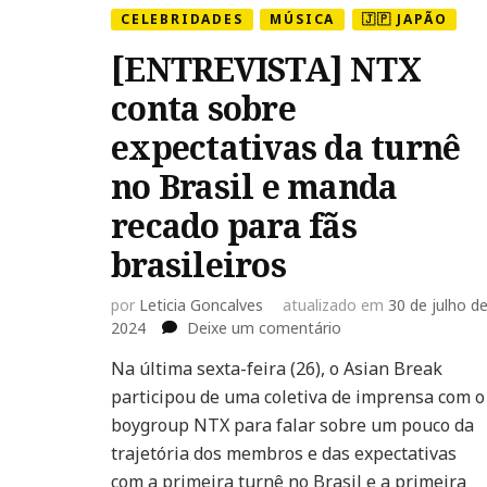
CELEBRIDADES
MÚSICA
🇯🇵 JAPÃO
[ENTREVISTA] NTX
conta sobre
expectativas da turnê
no Brasil e manda
recado para fãs
brasileiros
por
Leticia Goncalves
atualizado em
30 de julho d
em
2024
Deixe um comentário
[ENTREVISTA]
Na última sexta-feira (26), o Asian Break
NTX
participou de uma coletiva de imprensa com o
conta
sobre
boygroup NTX para falar sobre um pouco da
expectativas
trajetória dos membros e das expectativas
da
com a primeira turnê no Brasil e a primeira
turnê