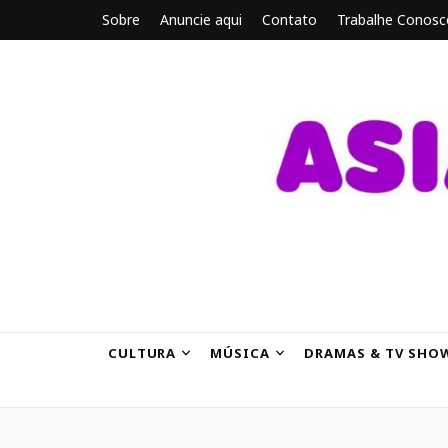
Sobre
Anuncie aqui
Contato
Trabalhe Conosc
ASIANBRE
Tudo sobre o entretenimento asiático.
CULTURA
MÚSICA
DRAMAS & TV SHO