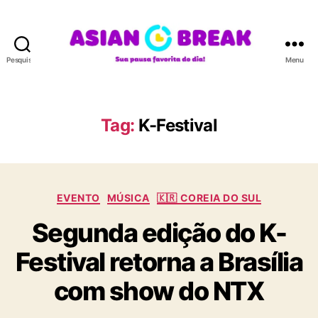
Pesquisar
Menu
A
S
I
A
Tag:
K-Festival
N
B
R
E
C
A
EVENTO
MÚSICA
🇰🇷 COREIA DO SUL
a
K
Segunda edição do K-
t
e
Festival retorna a Brasília
g
o
com show do NTX
r
i