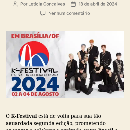
a
Por
Leticia Goncalves
18 de abril de 2024
A
D
s
u
a
e
Nenhum comentário
t
t
m
o
a
S
r
d
e
d
e
g
o
p
u
p
u
n
o
b
d
s
l
a
t
i
e
c
d
a
i
ç
ç
ã
ã
o
o
d
O
K-Festival
está de volta para sua tão
o
K
aguardada segunda edição, prometendo
-