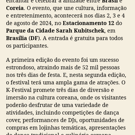
encantar e celebrar a amizade entre
Brasil
e
F
Coreia
. O evento, que une cultura, informação
e
e entretenimento, acontecerá nos dias 2, 3 e 4
s
de agosto de 2024, no
Estacionamento 12
do
t
Parque da Cidade Sarah Kubitschek
, em
i
Brasília
(
DF
). A entrada é gratuita para todos
v
a
os participantes.
l
r
A primeira edição do evento foi um sucesso
e
estrondoso, atraindo mais de 52 mil pessoas
t
nos três dias de festa. E, nesta segunda edição,
o
o festival terá uma ampla gama de atrações. O
r
K-Festival promete três dias de diversão e
n
imersão na cultura coreana, onde os visitantes
a
a
poderão desfrutar de uma variedade de
B
atividades, incluindo competições de dança
r
cover, performances de DJs, oportunidades de
a
compras em lojinhas temáticas, apresentações
s