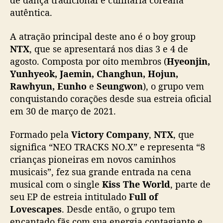
de dança tradicional e culinária coreana
í
autêntica.
l
i
A atração principal deste ano é o boy group
a
c
NTX
, que se apresentará nos dias 3 e 4 de
o
agosto. Composta por oito membros (
Hyeonjin,
m
Yunhyeok, Jaemin, Changhun, Hojun,
s
Rawhyun, Eunho
e
Seungwon
), o grupo vem
h
conquistando corações desde sua estreia oficial
o
em 30 de março de 2021.
w
d
Formado pela
Victory Company
,
NTX
, que
o
significa “NEO TRACKS NO.X” e representa “8
N
T
crianças pioneiras em novos caminhos
X
musicais”, fez sua grande entrada na cena
musical com o single
Kiss The World
, parte de
seu EP de estreia intitulado
Full of
Lovescapes
. Desde então, o grupo tem
encantado fãs com sua energia contagiante e