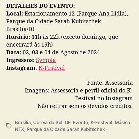
DETALHES DO EVENTO:
Local:
Estacionamento 12 (Parque Ana Lídia),
Parque da Cidade Sarah Kubitschek –
Brasília/DF
Horário:
11h às 22h (exceto domingo, que
encerrará às 19h)
Data:
02, 03 e 04 de Agosto de 2024
Ingressos:
Sympla
Instagram
:
K-Festival
Fonte: Assessoria
Imagens: Assessoria e perfil oficial do K-
Festival no Instagram
Não retirar sem os devidos créditos.
Brasília
,
Coreia do Sul
,
DF
,
Evento
,
K-Festival
,
Música
,
T
NTX
,
Parque da Cidade Sarah Kubitschek
a