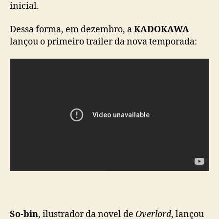
inicial.
v
e
Dessa forma, em dezembro, a
KADOKAWA
p
a
lançou o primeiro trailer da nova temporada:
r
a
d
a
r
d
e
t
a
l
h
e
s
s
o
b
So-bin
, ilustrador da novel de
Overlord
, lançou