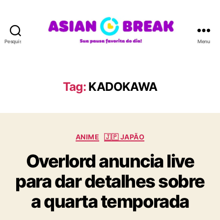
Pesquisar
Menu
A
S
I
A
Tag:
KADOKAWA
N
B
R
E
C
A
ANIME
🇯🇵 JAPÃO
a
K
Overlord anuncia live
t
e
para dar detalhes sobre
g
o
a quarta temporada
r
i