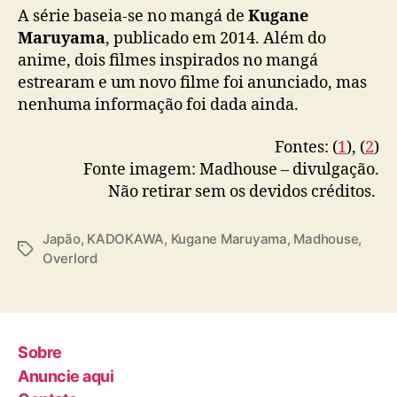
A série baseia-se no mangá de
Kugane
Maruyama
, publicado em 2014. Além do
anime, dois filmes inspirados no mangá
estrearam e um novo filme foi anunciado, mas
nenhuma informação foi dada ainda.
Fontes: (
1
), (
2
)
Fonte imagem: Madhouse – divulgação.
Não retirar sem os devidos créditos.
Japão
,
KADOKAWA
,
Kugane Maruyama
,
Madhouse
,
T
Overlord
a
g
s
Sobre
Anuncie aqui