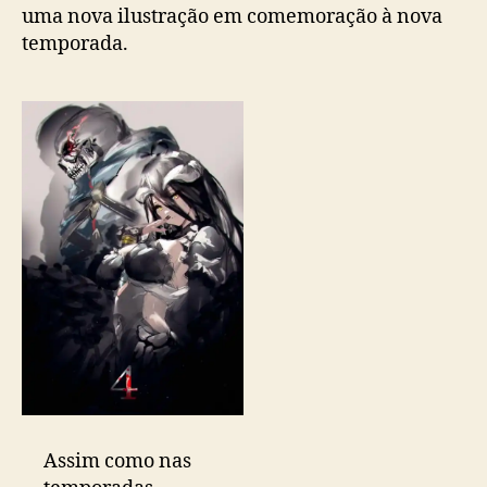
r
uma nova ilustração em comemoração à nova
e
temporada.
a
q
u
a
r
t
a
t
e
m
p
o
r
a
d
a
Assim como nas