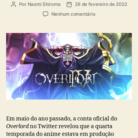
a
Por
Naomi Shiroma
26 de fevereiro de 2022
A
D
s
u
a
e
Nenhum comentário
t
t
m
o
a
O
r
d
v
d
e
e
o
p
r
p
u
l
o
b
o
s
l
r
t
i
d
c
a
a
n
ç
u
ã
n
o
c
i
Em maio do ano passado, a conta oficial do
a
Overlord
no Twitter revelou que a quarta
l
temporada do anime estava em produção
i