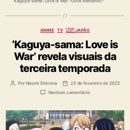
Kaguya-sama: Love is War -Ultra Romantic-
a
g
s
C
ANIME
TV
🇯🇵 JAPÃO
a
‘Kaguya-sama: Love is
t
e
War’ revela visuais da
g
o
terceira temporada
r
i
a
Por
Naomi Shiroma
23 de fevereiro de 2022
A
D
s
u
a
e
Nenhum comentário
t
t
m
o
a
‘
r
d
K
d
e
a
o
p
g
p
u