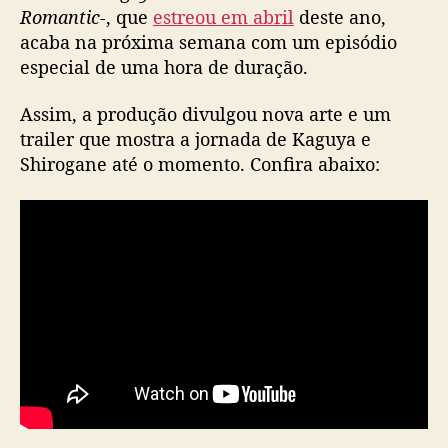
u
Romantic-
, que
estreou em abril
deste ano,
l
acaba na próxima semana com um episódio
g
especial de
uma hora de duração
.
a
d
Assim, a produção divulgou nova arte e um
o
trailer que mostra a jornada de Kaguya e
t
Shirogane até o momento. Confira abaixo:
r
a
i
l
e
r
d
o
ú
l
t
i
m