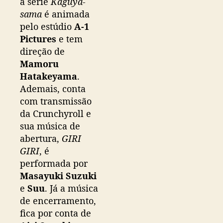
a série
Kaguya-
m
sama
é animada
p
pelo estúdio
A-1
o
Pictures
e tem
r
direção de
a
Mamoru
d
a
Hatakeyama
.
Ademais, conta
com transmissão
da Crunchyroll e
sua música de
abertura,
GIRI
GIRI
, é
performada por
Masayuki Suzuki
e
Suu
. Já a música
de encerramento,
fica por conta de