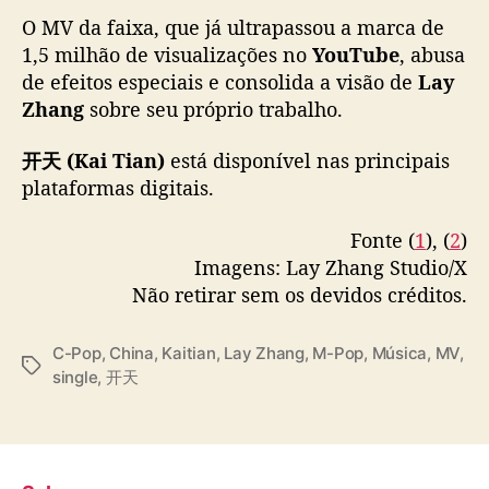
o
O MV da faixa, que já ultrapassou a marca de
v
1,5 milhão de visualizações no
YouTube
, abusa
o
de efeitos especiais e consolida a visão de
Lay
s
i
Zhang
sobre seu próprio trabalho.
n
g
开天 (Kai Tian)
está disponível nas principais
l
plataformas digitais.
e
Fonte (
1
), (
2
)
Imagens: Lay Zhang Studio/X
Não retirar sem os devidos créditos.
C-Pop
,
China
,
Kaitian
,
Lay Zhang
,
M-Pop
,
Música
,
MV
,
T
single
,
开天
a
g
s