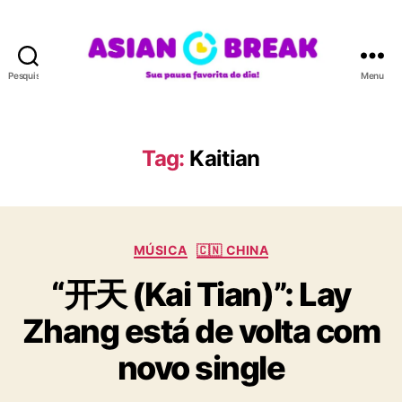
Pesquisar
Menu
A
S
I
A
Tag:
Kaitian
N
B
R
E
C
A
MÚSICA
🇨🇳 CHINA
a
K
“开天 (Kai Tian)”: Lay
t
e
Zhang está de volta com
g
o
novo single
r
i