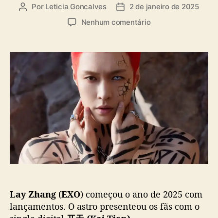
a
Por
Leticia Goncalves
2 de janeiro de 2025
A
D
s
u
a
e
Nenhum comentário
t
t
m
o
a
“
r
d
开
d
e
天
o
p
(
p
u
K
o
b
a
s
l
i
t
i
T
c
i
a
a
ç
n
ã
)
o
”
:
Lay Zhang
(
EXO
) começou o ano de 2025 com
L
a
lançamentos. O astro presenteou os fãs com o
y