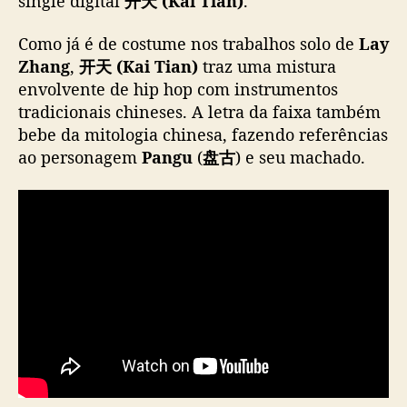
single digital
开天 (Kai Tian)
.
Z
h
Como já é de costume nos trabalhos solo de
Lay
a
Zhang
,
开天 (Kai Tian)
traz uma mistura
n
envolvente de hip hop com instrumentos
g
tradicionais chineses. A letra da faixa também
e
bebe da mitologia chinesa, fazendo referências
s
t
ao personagem
Pangu
(
盘古
) e seu machado.
á
d
e
v
o
l
t
a
c
o
m
n