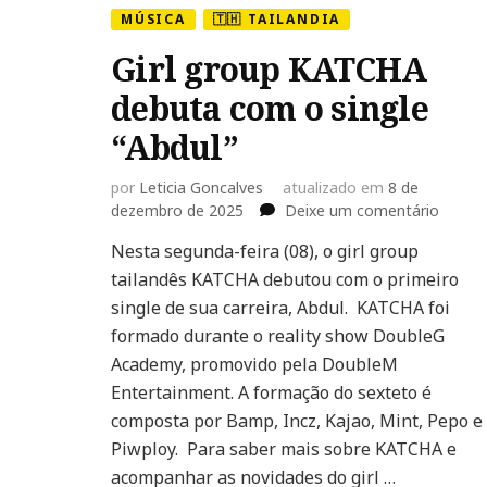
MÚSICA
🇹🇭 TAILANDIA
Girl group KATCHA
debuta com o single
“Abdul”
por
Leticia Goncalves
atualizado em
8 de
em
dezembro de 2025
Deixe um comentário
Girl
Nesta segunda-feira (08), o girl group
group
tailandês KATCHA debutou com o primeiro
KATCH
debut
single de sua carreira, Abdul. KATCHA foi
com
formado durante o reality show DoubleG
o
Academy, promovido pela DoubleM
single
Entertainment. A formação do sexteto é
“Abdul”
composta por Bamp, Incz, Kajao, Mint, Pepo e
Piwploy. Para saber mais sobre KATCHA e
acompanhar as novidades do girl …