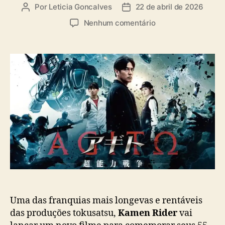
a
Por
Leticia Goncalves
22 de abril de 2026
A
D
s
u
a
e
Nenhum comentário
t
t
m
o
a
C
r
d
o
d
e
n
o
p
f
p
u
i
o
b
r
s
l
a
t
i
t
c
r
a
a
ç
i
ã
l
o
e
r
d
Uma das franquias mais longevas e rentáveis
e
das produções tokusatsu,
Kamen Rider
vai
“