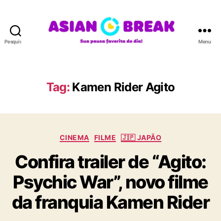
Pesquisar
Menu
A
S
I
A
Tag:
Kamen Rider Agito
N
B
R
E
C
A
CINEMA
FILME
🇯🇵 JAPÃO
a
K
Confira trailer de “Agito:
t
e
Psychic War”, novo filme
g
o
da franquia Kamen Rider
r
i