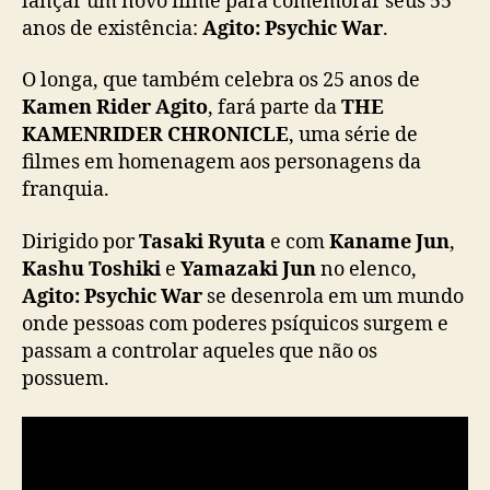
lançar um novo filme para comemorar seus 55
A
anos de existência:
Agito: Psychic War
.
g
i
O longa, que também celebra os 25 anos de
t
Kamen Rider Agito
, fará parte da
THE
o
KAMENRIDER CHRONICLE
, uma série de
:
filmes em homenagem aos personagens da
P
s
franquia.
y
c
Dirigido por
Tasaki Ryuta
e com
Kaname Jun
,
h
Kashu Toshiki
e
Yamazaki Jun
no elenco,
i
Agito: Psychic War
se desenrola em um mundo
c
onde pessoas com poderes psíquicos surgem e
W
passam a controlar aqueles que não os
a
possuem.
r
”
,
n
o