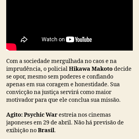
v
o
f
i
l
m
e
d
a
Com a sociedade mergulhada no caos e na
f
imprudência, o policial
Hikawa Makoto
decide
r
se opor, mesmo sem poderes e confiando
a
apenas em sua coragem e honestidade. Sua
n
q
convicção na justiça servirá como maior
u
motivador para que ele conclua sua missão.
i
a
Agito: Psychic War
estreia nos cinemas
K
japoneses em 29 de abril. Não há previsão de
a
exibição no
Brasil
.
m
e