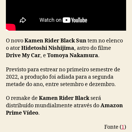
a
n
u
n
c
i
a
O novo
Kamen Rider Black Sun
tem no elenco
s
o ator
Hidetoshi Nishijima
, astro do filme
t
Drive My Car
, e
Tomoya Nakamura
.
r
e
Previsto para estrear no primeiro semestre de
a
2022, a produção foi adiada para a segunda
m
metade do ano, entre setembro e dezembro.
i
n
O remake de
Kamen Rider Black
será
g
v
distribuído mundialmente através do
Amazon
i
Prime Vídeo
.
a
A
Fonte (
1
)
m