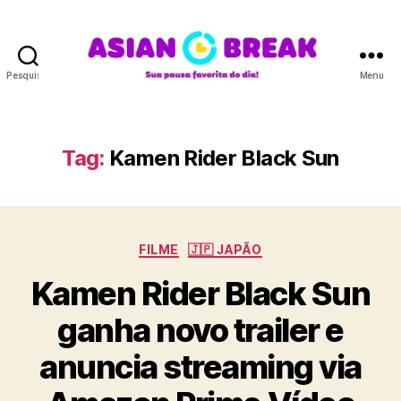
Pesquisar
Menu
A
S
I
A
Tag:
Kamen Rider Black Sun
N
B
R
E
C
A
FILME
🇯🇵 JAPÃO
a
K
Kamen Rider Black Sun
t
e
ganha novo trailer e
g
o
anuncia streaming via
r
i