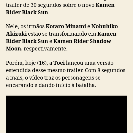
S
trailer de 30 segundos sobre o novo
Kamen
u
Rider Black Sun
.
n
g
Nele, os irmãos
Kotaro Minami
e
Nobuhiko
a
Akizuki
estão se transformando em
Kamen
n
Rider Black Sun
e
Kamen Rider Shadow
h
Moon,
respectivamente.
a
n
o
Porém, hoje (16), a
Toei
lançou uma versão
v
estendida desse mesmo trailer. Com 8 segundos
o
a mais, o vídeo traz os personagens se
t
encarando e dando início à batalha.
r
a
i
l
e
r
e