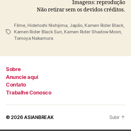
Imagens: reprodução
a
Não retirar sem os devidos créditos.
z
o
n
Filme
,
Hidetoshi Nishijima
,
Japão
,
Kamen Rider Black
,
P
Kamen Rider Black Sun
,
Kamen Rider Shadow Moon
,
T
r
Tomoya Nakamura
a
i
g
m
s
e
V
Sobre
í
d
Anuncie aqui
e
Contato
o
Trabalhe Conosco
© 2026
ASIANBREAK
Subir
↑