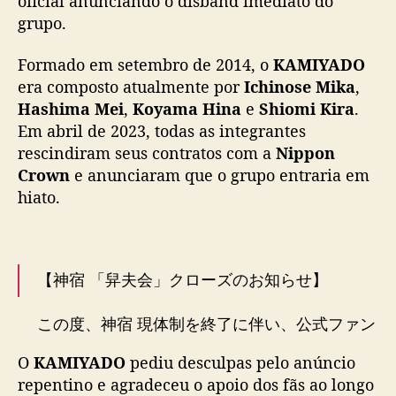
oficial anunciando o disband imediato do
s
grupo.
b
a
Formado em setembro de 2014, o
KAMIYADO
n
era composto atualmente por
Ichinose Mika
,
d
Hashima Mei
,
Koyama Hina
e
Shiomi Kira
.
a
Em abril de 2023, todas as integrantes
p
ó
rescindiram seus contratos com a
Nippon
s
Crown
e anunciaram que o grupo entraria em
m
hiato.
a
i
s
d
【神宿 「舁夫会」クローズのお知らせ】
e
u
この度、神宿 現体制を終了に伴い、公式ファン
m
クラブ「舁夫会」を8月末日をもちましてクロ
a
O
KAMIYADO
pediu desculpas pelo anúncio
n
ーズさせていただきます。
repentino e agradeceu o apoio dos fãs ao longo
o
急なお知らせとなり、再開をお待ちいただいて