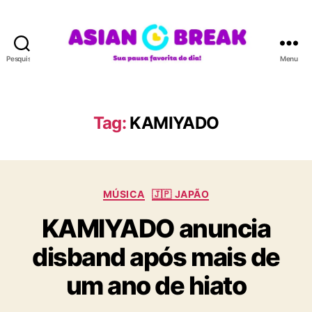
Pesquisar
Menu
A
S
I
A
Tag:
KAMIYADO
N
B
R
E
C
A
MÚSICA
🇯🇵 JAPÃO
a
K
KAMIYADO anuncia
t
e
disband após mais de
g
o
um ano de hiato
r
i