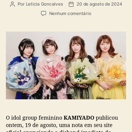
a
Por
Leticia Goncalves
20 de agosto de 2024
A
D
s
u
a
e
Nenhum comentário
t
t
m
o
a
K
r
d
A
d
e
M
o
p
I
p
u
Y
o
b
A
s
l
D
t
i
O
c
a
a
n
ç
u
ã
n
o
c
i
O idol group feminino
KAMIYADO
publicou
a
d
ontem, 19 de agosto, uma nota em seu site
i