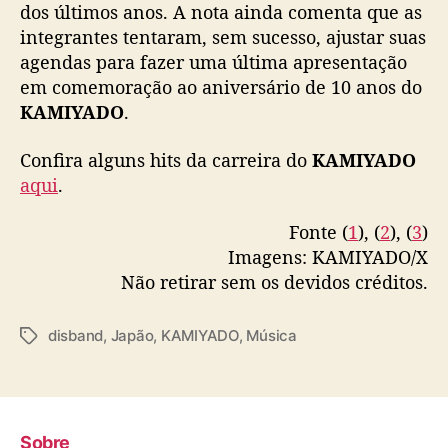
d
dos últimos anos. A nota ainda comenta que as
いた皆さまには深くお詫び申し上げます。
e
integrantes tentaram, sem sucesso, ajustar suas
https://t.co/Cq8EaFpsUc
h
agendas para fazer uma última apresentação
i
— 神宿 (@kamiyado0907)
August 19, 2024
em comemoração ao aniversário de 10 anos do
a
KAMIYADO
.
t
o
Confira alguns hits da carreira do
KAMIYADO
aqui
.
Fonte (
1
), (
2
), (
3
)
Imagens: KAMIYADO/X
Não retirar sem os devidos créditos.
disband
,
Japão
,
KAMIYADO
,
Música
T
a
g
s
Sobre