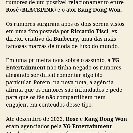
e
rumores de um possível relacionamento entre
K
Rosé
(
BLACKPINK
) e o ator
Kang Dong Won
.
a
n
Os rumores surgiram após os dois serem vistos
g
em uma foto postada por
Riccardo Tisci
, ex-
D
diretor criativo da
Burberry
, uma das mais
o
famosas marcas de moda de luxo do mundo.
n
g
Em uma primeira nota sobre o assunto, a
YG
W
o
Entertainment
não tinha negado os rumores
n
alegando ser difícil comentar algo tão
:
particular. Porém, na nova nota, a agência
Y
afirma que os rumores são infundados e pede
G
para que os fãs não compartilhem nem
E
engajem em conteúdos desse tipo.
n
t
Até dezembro de 2022,
Rosé
e
Kang Dong Won
e
r
eram agenciados pela
YG Entertainment
.
t