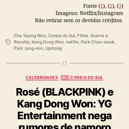
Fonte (
r
1
), (
2
), (
3
)
k
Imagens: Netflix/Instagram
C
Não retirar sem os devidos créditos.
h
a
Cha Seung Won
,
Coreia do Sul
,
Filme
,
Guerra e
n
Revolta
,
Kang Dong Won
,
netflix
,
Park Chan-wook
,
T
-
Park Jung-min
,
Uprising
a
w
g
o
s
o
k
C
CELEBRIDADES
🇰🇷 COREIA DO SUL
a
Rosé (BLACKPINK) e
t
e
Kang Dong Won: YG
g
o
Entertainment nega
r
i
rumores de namoro
a