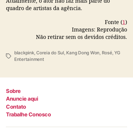
Atualmente, o ator não faz mais parte do
a
quadro de artistas da agência.
i
n
Fonte (
1
)
m
Imagens: Reprodução
e
Não retirar sem os devidos créditos.
n
t
n
blackpink
,
Coreia do Sul
,
Kang Dong Won
,
Rosé
,
YG
T
e
Entertainment
a
g
g
a
s
r
u
m
Sobre
o
Anuncie aqui
r
Contato
e
Trabalhe Conosco
s
d
e