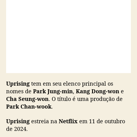
r
i
s
i
n
g
”
,
n
o
v
o
l
Uprising
tem em seu elenco principal os
o
nomes de
Park Jung-min
,
Kang Dong-won
e
n
Cha Seung-won
. O título é uma produção de
g
Park Chan-wook
.
a
d
Uprising
estreia na
Netflix
em 11 de outubro
e
de 2024.
P
a