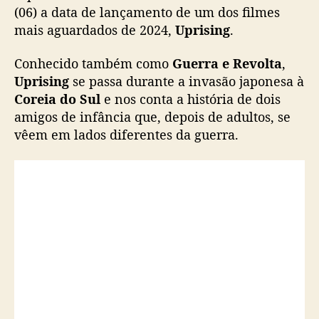
a
(06) a data de lançamento de um dos filmes
t
mais aguardados de 2024,
Uprising
.
a
d
Conhecido também como
Guerra e Revolta
,
e
Uprising
se passa durante a invasão japonesa à
l
Coreia do Sul
e nos conta a história de dois
a
amigos de infância que, depois de adultos, se
n
vêem em lados diferentes da guerra.
ç
a
m
e
n
t
o
d
e
“
U
p