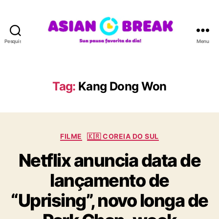
Pesquisar
Menu
A
S
I
A
Tag:
Kang Dong Won
N
B
R
E
C
A
FILME
🇰🇷 COREIA DO SUL
a
K
Netflix anuncia data de
t
e
lançamento de
g
o
“Uprising”, novo longa de
r
i