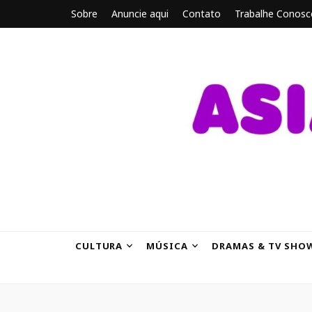
Sobre
Anuncie aqui
Contato
Trabalhe Conosc
ASIANBRE
Tudo sobre o entretenimento asiático.
CULTURA
MÚSICA
DRAMAS & TV SHO