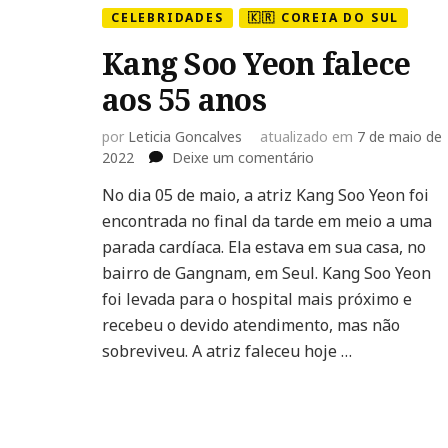
CELEBRIDADES
🇰🇷 COREIA DO SUL
Kang Soo Yeon falece
aos 55 anos
por
Leticia Goncalves
atualizado em
7 de maio de
em
2022
Deixe um comentário
Kang
No dia 05 de maio, a atriz Kang Soo Yeon foi
Soo
encontrada no final da tarde em meio a uma
Yeon
falece
parada cardíaca. Ela estava em sua casa, no
aos
bairro de Gangnam, em Seul. Kang Soo Yeon
55
foi levada para o hospital mais próximo e
anos
recebeu o devido atendimento, mas não
sobreviveu. A atriz faleceu hoje …