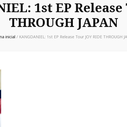
EL: 1st EP Release 
THROUGH JAPAN
na inicial
/
KANGDANIEL: 1st EP Release Tour JOY RIDE THROUGH J