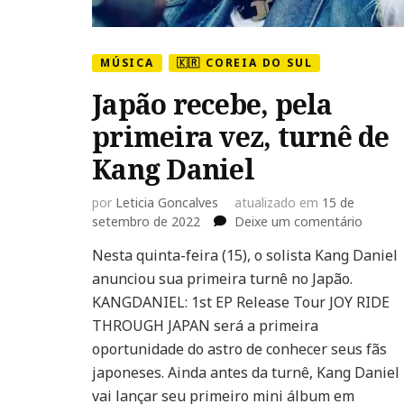
MÚSICA
🇰🇷 COREIA DO SUL
Japão recebe, pela
primeira vez, turnê de
Kang Daniel
por
Leticia Goncalves
atualizado em
15 de
em
setembro de 2022
Deixe um comentário
Japão
Nesta quinta-feira (15), o solista Kang Daniel
recebe
anunciou sua primeira turnê no Japão.
pela
primeir
KANGDANIEL: 1st EP Release Tour JOY RIDE
vez,
THROUGH JAPAN será a primeira
turnê
oportunidade do astro de conhecer seus fãs
de
japoneses. Ainda antes da turnê, Kang Daniel
Kang
Daniel
vai lançar seu primeiro mini álbum em