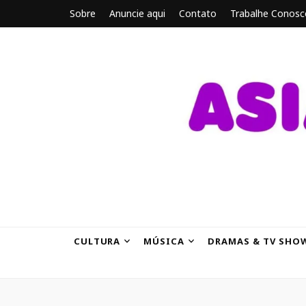
Sobre
Anuncie aqui
Contato
Trabalhe Conosc
ASIANBRE
Tudo sobre o entretenimento asiático.
CULTURA
MÚSICA
DRAMAS & TV SHO