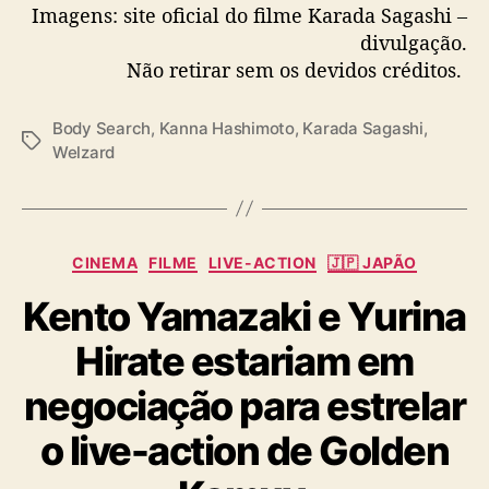
Imagens: site oficial do filme Karada Sagashi –
divulgação.
Não retirar sem os devidos créditos.
Body Search
,
Kanna Hashimoto
,
Karada Sagashi
,
T
Welzard
a
g
s
C
CINEMA
FILME
LIVE-ACTION
🇯🇵 JAPÃO
a
Kento Yamazaki e Yurina
t
e
Hirate estariam em
g
o
negociação para estrelar
r
i
o live-action de Golden
a
s