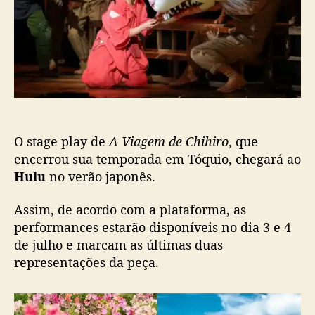
a
e
c
y
n
a
d
K
ç
e
a
ã
‘
m
o
A
u
V
y
i
a
O stage play de
A Viagem de Chihiro
, que
g
e
encerrou sua temporada em Tóquio, chegará ao
m
Hulu
no verão japonês.
d
e
Assim, de acordo com a plataforma, as
C
performances estarão disponíveis no dia 3 e 4
h
de julho e marcam as últimas duas
i
representações da peça.
h
i
r
o