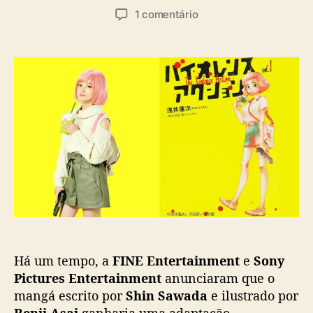
u
a
e
1 comentário
t
t
m
o
a
L
r
d
i
d
e
v
o
p
e
p
u
-
o
b
a
s
l
c
t
i
t
c
i
a
o
ç
n
ã
d
o
e
V
Há um tempo, a
FINE Entertainment
e
Sony
i
o
Pictures Entertainment
anunciaram que o
l
mangá escrito por
Shin Sawada
e ilustrado por
e