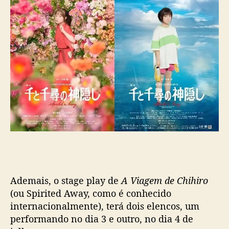
’
s
e
r
á
t
r
a
n
s
m
i
t
i
d
o
Ademais, o stage play de
A Viagem de Chihiro
p
(ou Spirited Away, como é conhecido
e
internacionalmente), terá dois elencos, um
l
performando no dia 3 e outro, no dia 4 de
o