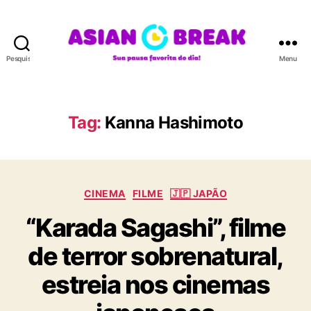
Pesquisar
Menu
A
S
I
A
Tag:
Kanna Hashimoto
N
B
R
E
C
A
CINEMA
FILME
🇯🇵 JAPÃO
a
K
“Karada Sagashi”, filme
t
e
de terror sobrenatural,
g
o
estreia nos cinemas
r
i