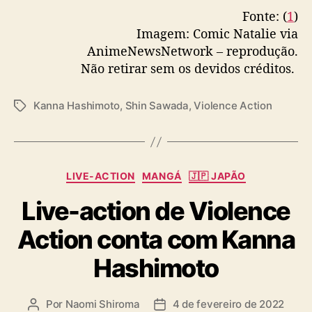
Fonte: (
1
)
Imagem: Comic Natalie via
AnimeNewsNetwork – reprodução.
Não retirar sem os devidos créditos.
Kanna Hashimoto
,
Shin Sawada
,
Violence Action
T
a
g
s
C
LIVE-ACTION
MANGÁ
🇯🇵 JAPÃO
a
Live-action de Violence
t
e
Action conta com Kanna
g
o
Hashimoto
r
i
a
Por
Naomi Shiroma
4 de fevereiro de 2022
A
D
s