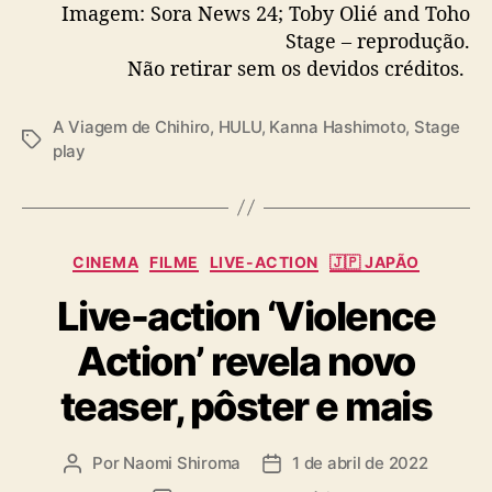
Imagem: Sora News 24; Toby Olié and Toho
Stage – reprodução.
Não retirar sem os devidos créditos.
A Viagem de Chihiro
,
HULU
,
Kanna Hashimoto
,
Stage
T
play
a
g
s
C
CINEMA
FILME
LIVE-ACTION
🇯🇵 JAPÃO
a
Live-action ‘Violence
t
e
Action’ revela novo
g
o
teaser, pôster e mais
r
i
a
Por
Naomi Shiroma
1 de abril de 2022
A
D
s
u
a