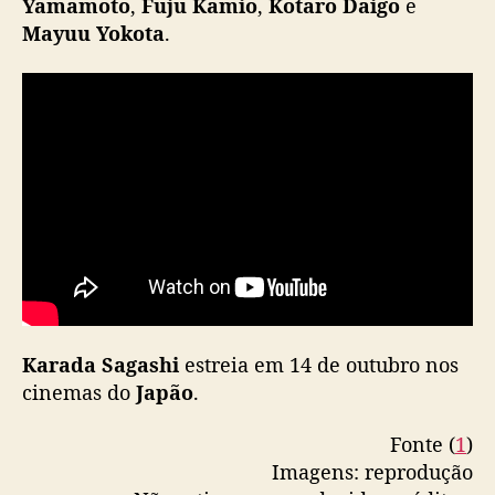
Yamamoto
,
Fuju Kamio
,
Kotaro Daigo
e
m
Mayuu Yokota
.
a
s
j
a
p
o
n
e
s
e
s
Karada Sagashi
estreia em 14 de outubro nos
cinemas do
Japão
.
Fonte (
1
)
Imagens: reprodução