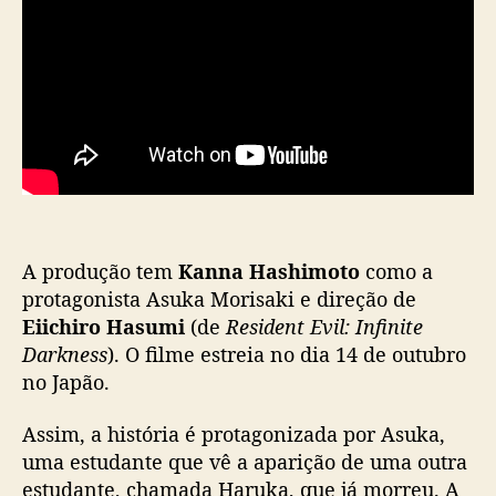
r
a
d
a
S
a
g
a
s
h
i
A produção tem
Kanna Hashimoto
como a
’
protagonista Asuka Morisaki e direção de
d
i
Eiichiro Hasumi
(de
Resident Evil: Infinite
v
Darkness
). O filme estreia no dia 14 de outubro
u
no Japão.
l
g
Assim, a história é protagonizada por Asuka,
a
uma estudante que vê a aparição de uma outra
n
estudante, chamada Haruka, que já morreu. A
o