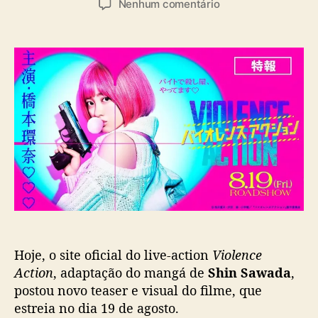
e
Nenhum comentário
t
t
m
o
a
L
r
d
i
d
e
v
o
p
e
p
u
-
o
b
a
s
l
c
t
i
t
c
i
a
o
ç
n
ã
‘
o
V
i
Hoje, o site oficial do live-action
Violence
o
l
Action
, adaptação do mangá de
Shin Sawada
,
e
postou novo teaser e visual do filme, que
n
estreia no dia 19 de agosto.
c