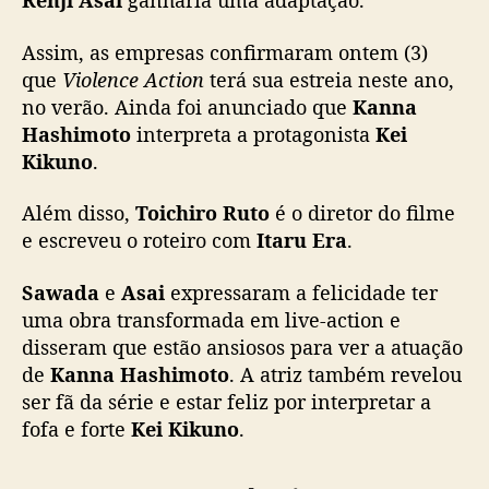
Renji Asai
ganharia uma adaptação.
n
c
Assim, as empresas confirmaram ontem (3)
e
que
Violence Action
terá sua estreia neste ano,
A
no verão. Ainda foi anunciado que
Kanna
c
Hashimoto
interpreta a protagonista
Kei
t
i
Kikuno
.
o
n
Além disso,
Toichiro Ruto
é o diretor do filme
c
e escreveu o roteiro com
Itaru Era
.
o
n
Sawada
e
Asai
expressaram a felicidade ter
t
uma obra transformada em live-action e
a
disseram que estão ansiosos para ver a atuação
c
de
Kanna Hashimoto
. A atriz também revelou
o
m
ser fã da série e estar feliz por interpretar a
K
fofa e forte
Kei Kikuno
.
a
n