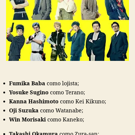
a
s
e
r
,
p
ô
s
t
e
r
e
Fumika Baba
como lojista;
m
a
Yosuke Sugino
como Terano;
i
Kanna Hashimoto
como Kei Kikuno;
s
Oji Suzuka
como Watanabe;
Win Morisaki
como Kaneko;
Takashi Okamura
como Zura-san;