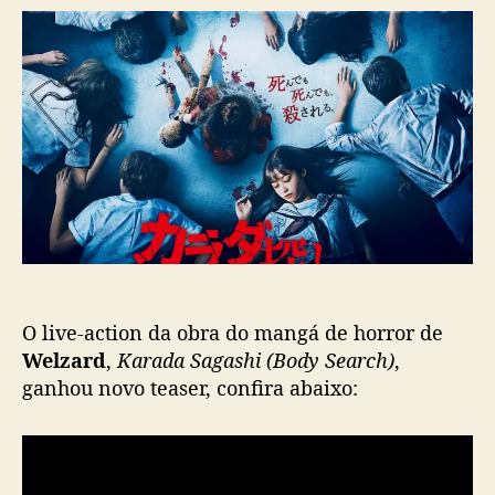
r
d
o
d
e
m
o
p
K
p
u
a
o
b
n
s
l
n
t
i
a
c
H
a
a
ç
s
ã
h
o
i
m
O live-action da obra do mangá de horror de
o
t
Welzard
,
Karada Sagashi (Body Search)
,
o
ganhou novo teaser, confira abaixo:
,
‘
K
a