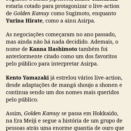
u
estaria cotado para protagonizar o live-action
r
de
Golden Kamuy
como Sugimoto, enquanto
i
Yurina Hirate
, como a ainu Asirpa.
n
a
As negociações começaram no ano passado,
H
mas ainda não há nada decidido. Ademais, o
i
nome de
Kanna Hashimoto
também foi
r
anteriormente citado como um dos favoritos
a
t
pelo público para interpretar Asirpa.
e
e
Kento Yamazaki
já estrelou vários live-action,
s
desde adaptações de mangá shoujo a shonen e
t
continua sendo um dos nomes mais queridos
a
pelo público.
r
i
Assim,
Golden Kamuy
se passa em Hokkaido,
a
na Era Meiji e segue a história de um grupo de
m
e
pessoas atrás uma enorme quantia de ouro que