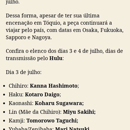
julho.
H
u
Dessa forma, apesar de ter sua última
l
u
encenação em Tóquio, a peça continuará a
viajar pelo país, com datas em Osaka, Fukuoka,
Sapporo e Nagoya.
Confira o elenco dos dias 3 e 4 de julho, dias de
transmissão pelo
Hulu
:
Dia 3 de julho:
Chihiro:
Kanna Hashimoto
;
Haku:
Kotaro Daigo
;
Kaonashi:
Koharu Sugawara;
Lin (Mãe da Chihiro):
Miyu Sakihi;
Kamji:
Tomorowo Taguchi;
Yubaba/Zenibaba:
Mari Natsuki.