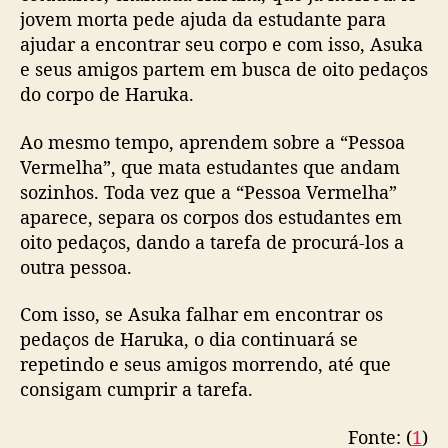
jovem morta pede ajuda da estudante para
v
o
ajudar a encontrar seu corpo e com isso, Asuka
t
e seus amigos partem em busca de oito pedaços
e
do corpo de Haruka.
a
s
Ao mesmo tempo, aprendem sobre a “Pessoa
e
Vermelha”, que mata estudantes que andam
r
sozinhos. Toda vez que a “Pessoa Vermelha”
aparece, separa os corpos dos estudantes em
oito pedaços, dando a tarefa de procurá-los a
outra pessoa.
Com isso, se Asuka falhar em encontrar os
pedaços de Haruka, o dia continuará se
repetindo e seus amigos morrendo, até que
consigam cumprir a tarefa.
Fonte: (
1
)