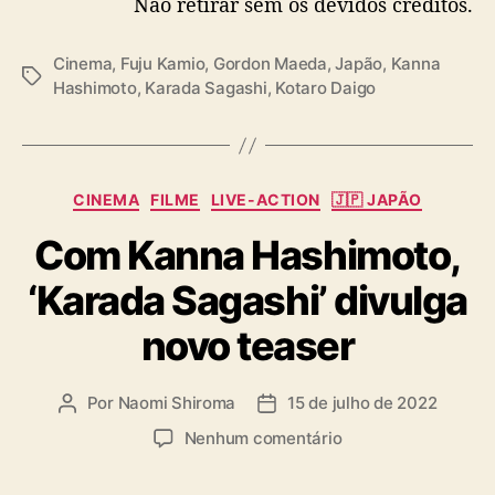
Não retirar sem os devidos créditos.
Cinema
,
Fuju Kamio
,
Gordon Maeda
,
Japão
,
Kanna
T
Hashimoto
,
Karada Sagashi
,
Kotaro Daigo
a
g
s
C
CINEMA
FILME
LIVE-ACTION
🇯🇵 JAPÃO
a
Com Kanna Hashimoto,
t
e
‘Karada Sagashi’ divulga
g
o
novo teaser
r
i
a
Por
Naomi Shiroma
15 de julho de 2022
A
D
s
u
a
e
Nenhum comentário
t
t
m
o
a
C