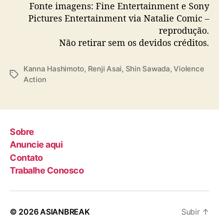
Fonte imagens: Fine Entertainment e Sony
Pictures Entertainment via Natalie Comic –
reprodução.
Não retirar sem os devidos créditos.
Kanna Hashimoto
,
Renji Asai
,
Shin Sawada
,
Violence
T
Action
a
g
s
Sobre
Anuncie aqui
Contato
Trabalhe Conosco
© 2026
ASIANBREAK
Subir
↑