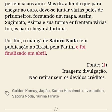
m
pertencia aos ainu. Mas diz a lenda que para
n
chegar ao ouro, deve-se juntar várias peles de
e
prisioneiros, formando um mapa. Assim,
g
Sugimoto, Asirpa e sua turma enfrentam várias
o
forças para chegar à fortuna.
c
i
Por fim, o mangá de
Satoru Noda
tem
a
ç
publicação no Brasil pela Panini
e foi
ã
finalizado em abril
.
o
p
Fonte: (
1
)
a
Imagem: divulgação.
r
Não retirar sem os devidos créditos.
a
e
s
Golden Kamuy
,
Japão
,
Kanna Hashimoto
,
live-action
,
T
t
Satoru Noda
,
Yurina Hirate
a
r
g
e
s
l