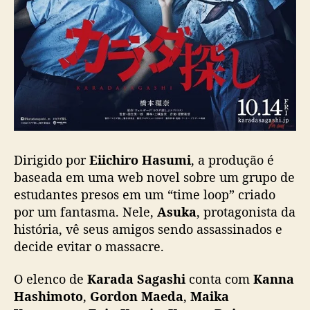
a
t
u
r
a
l
,
e
s
t
r
Dirigido por
Eiichiro Hasumi
, a produção é
e
baseada em uma web novel sobre um grupo de
i
estudantes presos em um “time loop” criado
a
por um fantasma. Nele,
Asuka
, protagonista da
n
história, vê seus amigos sendo assassinados e
o
decide evitar o massacre.
s
c
i
O elenco de
Karada Sagashi
conta com
Kanna
n
Hashimoto
,
Gordon Maeda
,
Maika
e