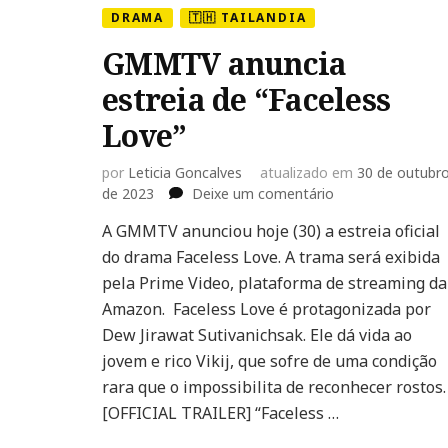
DRAMA
🇹🇭 TAILANDIA
GMMTV anuncia
estreia de “Faceless
Love”
por
Leticia Goncalves
atualizado em
30 de outubr
em
de 2023
Deixe um comentário
GMMTV
A GMMTV anunciou hoje (30) a estreia oficial
anuncia
do drama Faceless Love. A trama será exibida
estreia
de
pela Prime Video, plataforma de streaming da
“Faceless
Amazon. Faceless Love é protagonizada por
Love”
Dew Jirawat Sutivanichsak. Ele dá vida ao
jovem e rico Vikij, que sofre de uma condição
rara que o impossibilita de reconhecer rostos
[OFFICIAL TRAILER] “Faceless …