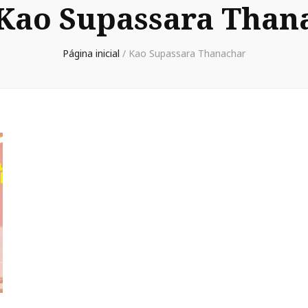
Kao Supassara Than
Página inicial
/
Kao Supassara Thanachar