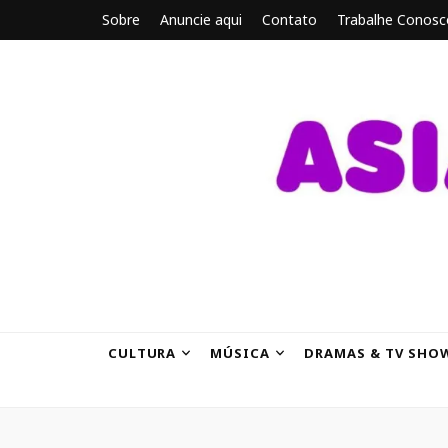
Sobre
Anuncie aqui
Contato
Trabalhe Conosc
ASIANBRE
Tudo sobre o entretenimento asiático.
CULTURA
MÚSICA
DRAMAS & TV SHO