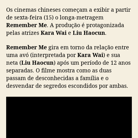
K
Os cinemas chineses começam a exibir a partir
a
r
de sexta-feira (15) o longa-metragem
a
Remember Me
. A produção é protagonizada
W
pelas atrizes
Kara Wai
e
Liu Haocun
.
a
i
Remember Me
gira em torno da relação entre
e
uma avó (interpretada por
Kara Wai
) e sua
L
neta (
Liu Haocun
) após um período de 12 anos
i
separadas. O filme mostra como as duas
u
H
passam de desconhecidas a família e o
a
desvendar de segredos escondidos por ambas.
o
c
u
n
s
ã
o
a