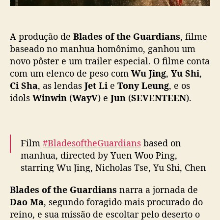
e
o
G
u
A produção de
Blades of the Guardians
, filme
a
r
baseado no manhua homônimo, ganhou um
d
novo pôster e um trailer especial. O filme conta
i
com um elenco de peso com
Wu Jing
,
Yu Shi
,
a
Ci Sha
, as lendas
Jet Li
e
Tony Leung
, e os
n
idols
Winwin
(
WayV
) e
Jun
(
SEVENTEEN
).
s
”
t
r
Film
#BladesoftheGuardians
based on
a
manhua, directed by Yuen Woo Ping,
z
W
starring Wu Jing, Nicholas Tse, Yu Shi, Chen
i
Lijun, Sun Yizhou, Ci Sha & more with sp.
n
Blades of the Guardians
narra a jornada de
app by Tony Leung Ka-fai, Zhang Jin, Kara
w
Dao Ma
, segundo foragido mais procurado do
Wai & Jet Li, announces CNY’s theatrical
i
reino, e sua missão de escoltar pelo deserto o
release
#镖人
pic.twitter.com/ws2DEdo7so
n