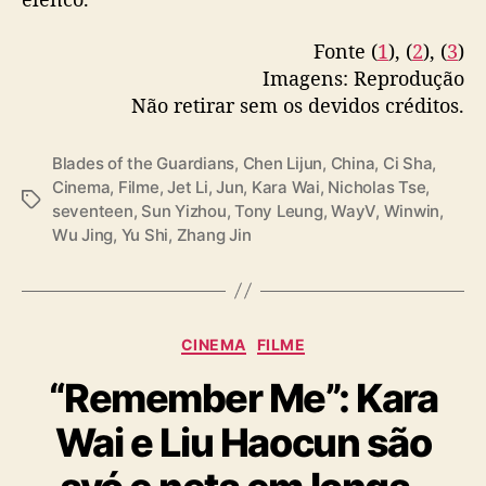
#WenJunHui
#DongSiCheng
#LinQiuNan
)
#YuShi
etc
a
Fonte (
1
), (
2
), (
3
)
o
Imagens: Reprodução
19/01/26
pic.twitter.com/bmA5FmXho4
l
Não retirar sem os devidos créditos.
a
— fkshi (@FKShi)
January 19, 2026
d
o
Blades of the Guardians
,
Chen Lijun
,
China
,
Ci Sha
,
d
Cinema
,
Filme
,
Jet Li
,
Jun
,
Kara Wai
,
Nicholas Tse
,
T
e
seventeen
,
Sun Yizhou
,
Tony Leung
,
WayV
,
Winwin
,
a
W
Wu Jing
,
Yu Shi
,
Zhang Jin
g
u
s
J
i
n
C
CINEMA
FILME
g
a
,
“Remember Me”: Kara
t
Y
e
u
Wai e Liu Haocun são
g
S
o
h
r