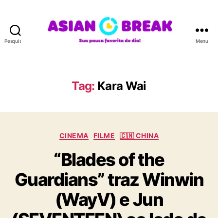
Pesquisar
Menu
A
S
I
A
Tag:
Kara Wai
N
B
R
E
C
A
CINEMA
FILME
🇨🇳 CHINA
a
K
“Blades of the
t
e
Guardians” traz Winwin
g
o
(WayV) e Jun
r
i