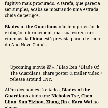
fugitivo mais procurado. A tarefa, que parecia
(
— cdrama tweets (@dramapotatoe)
January
ser simples, acaba se mostrando uma estrada
W
19, 2026
cheia de perigos.
a
y
Blades of the Guardians
não tem previsão de
V
)
exibição internacional, mas sua estreia nos
e
cinemas da
China
está prevista para o feriado
J
do Ano Novo Chinês.
u
n
(
S
Upcoming movie 镖人 / Biao Ren / Blade Of
E
The Guardians, share poster & trailer video +
V
release around CNY.
E
N
Além dos nomes já citados,
Blades of the
T
Cast:
#WuJing
#NicholasTse
#SunYiZhou
E
Guardians
ainda traz
Nicholas Tse
,
Chen
#CiSha
#LiYunXiao
#ZhangJin
#KaraHui
E
Lijun
,
Sun Yizhou
,
Zhang Jin
e
Kara Wai
no
#ZhangYi
#JetLi
#LiuYaoWen
#XiongJinYi
N
elenco.