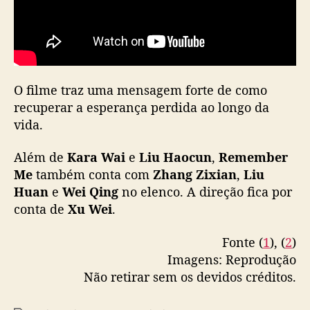
v
ó
e
n
e
O filme traz uma mensagem forte de como
t
recuperar a esperança perdida ao longo da
a
e
vida.
m
l
Além de
Kara Wai
e
Liu Haocun
,
Remember
o
Me
também conta com
Zhang Zixian
,
Liu
n
Huan
e
Wei Qing
no elenco. A direção fica por
g
conta de
Xu Wei
.
a
-
Fonte (
1
), (
2
)
m
Imagens: Reprodução
e
t
Não retirar sem os devidos créditos.
r
a