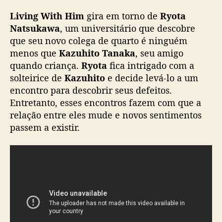
h
Living With Him
gira em torno de
Ryota
H
Natsukawa
, um universitário que descobre
i
que seu novo colega de quarto é ninguém
m
menos que
Kazuhito Tanaka
, seu amigo
”
l
quando criança.
Ryota
fica intrigado com a
a
solteirice de
Kazuhito
e decide levá-lo a um
n
encontro para descobrir seus defeitos.
ç
Entretanto, esses encontros fazem com que a
a
relação entre eles mude e novos sentimentos
t
passem a existir.
r
a
i
l
e
r