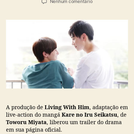
a
e
Nenhum comentário
t
t
s
m
o
a
B
r
d
L
d
e
j
o
p
a
p
u
p
o
b
o
s
l
n
t
i
ê
c
s
a
“
ç
L
ã
i
o
v
i
A produção de
Living With Him
, adaptação em
n
g
live-action do mangá
Kare no Iru Seikatsu
, de
W
Toworu Miyata
, liberou um trailer do drama
i
em sua página oficial.
t