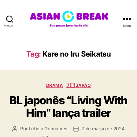
Pesquisar
Menu
A
S
I
A
Tag:
Kare no Iru Seikatsu
N
B
R
E
C
A
DRAMA
🇯🇵 JAPÃO
a
K
BL japonês “Living With
t
e
Him” lança trailer
g
o
r
Por
Leticia Goncalves
7 de março de 2024
A
D
i
u
a