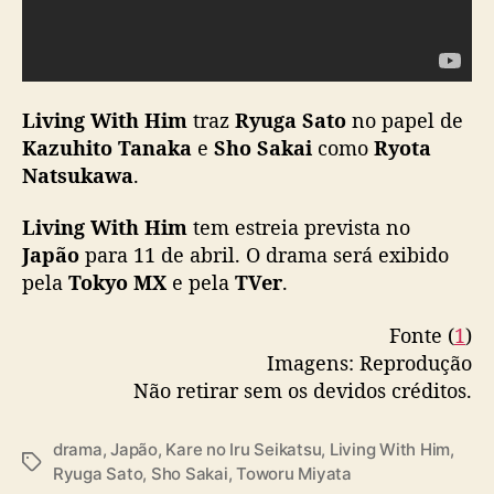
Living With Him
traz
Ryuga Sato
no papel de
Kazuhito Tanaka
e
Sho Sakai
como
Ryota
Natsukawa
.
Living With Him
tem estreia prevista no
Japão
para 11 de abril. O drama será exibido
pela
Tokyo MX
e pela
TVer
.
Fonte (
1
)
Imagens: Reprodução
Não retirar sem os devidos créditos.
drama
,
Japão
,
Kare no Iru Seikatsu
,
Living With Him
,
T
Ryuga Sato
,
Sho Sakai
,
Toworu Miyata
a