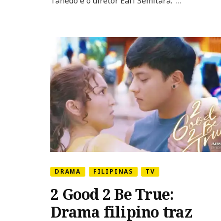
Tañedo e o diretor Earl Semitara. …
Richards
DRAMA
FILIPINAS
TV
2 Good 2 Be True:
Drama filipino traz