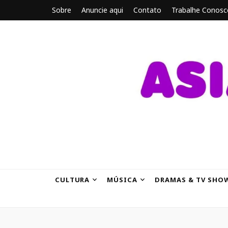
Sobre
Anuncie aqui
Contato
Trabalhe Conosc
ASIANBRE
Tudo sobre o entretenimento asiático.
CULTURA
MÚSICA
DRAMAS & TV SHO