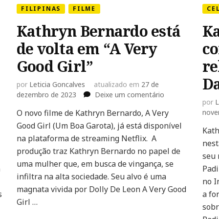
FILIPINAS
FILME
CE
Kathryn Bernardo está
Ka
de volta em “A Very
co
Good Girl”
re
Da
por
Leticia Goncalves
atualizado em
27 de
em
dezembro de 2023
Deixe um comentário
por
L
Kathryn
O novo filme de Kathryn Bernardo, A Very
nove
Bernardo
Good Girl (Um Boa Garota), já está disponível
está
Kath
de
na plataforma de streaming Netflix. A
nest
volta
produção traz Kathryn Bernardo no papel de
seu 
em
uma mulher que, em busca de vingança, se
“A
m
Padi
infiltra na alta sociedade. Seu alvo é uma
Very
no I
Good
magnata vivida por Dolly De Leon A Very Good
s
a fo
Girl”
Girl …
sobr