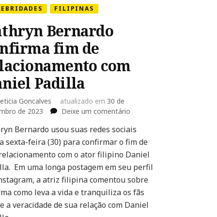
LEBRIDADES
FILIPINAS
thryn Bernardo
nfirma fim de
lacionamento com
niel Padilla
eticia Goncalves
atualizado em
30 de
em
mbro de 2023
Deixe um comentário
Kathryn
ryn Bernardo usou suas redes sociais
Bernardo
a sexta-feira (30) para confirmar o fim de
confirma
fim
relacionamento com o ator filipino Daniel
de
lla. Em uma longa postagem em seu perfil
relacionamento
nstagram, a atriz filipina comentou sobre
com
rma como leva a vida e tranquiliza os fãs
Daniel
Padilla
e a veracidade de sua relação com Daniel