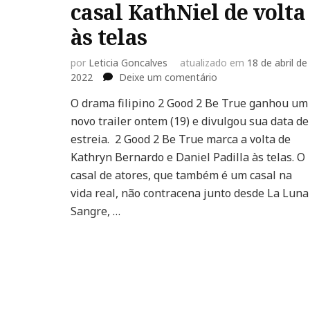
casal KathNiel de volta
às telas
por
Leticia Goncalves
atualizado em
18 de abril de
em
2022
Deixe um comentário
2
O drama filipino 2 Good 2 Be True ganhou um
Good
novo trailer ontem (19) e divulgou sua data de
2
Be
estreia. 2 Good 2 Be True marca a volta de
True:
Kathryn Bernardo e Daniel Padilla às telas. O
Drama
casal de atores, que também é um casal na
filipino
vida real, não contracena junto desde La Luna
traz
casal
Sangre, …
KathNiel
de
volta
às
telas