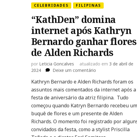
CELEBRIDADES
FILIPINAS
“KathDen” domina
internet após Kathryn
Bernardo ganhar flores
de Alden Richards
por
Leticia Goncalves
atualizado em
3 de abril de
em
2024
Deixe um comentário
“KathDen”
Kathryn Bernardo e Alden Richards foram os
domina
assuntos mais comentados da internet após a
internet
após
festa de aniversário da atriz filipina. Tudo
Kathryn
começou quando Katryn Bernardo recebeu u
Bernardo
buquê de flores e um presente de Alden
ganhar
Richards. O momento foi registrado por algun
flores
de
convidados da festa, como a stylist Priscilla
Alden