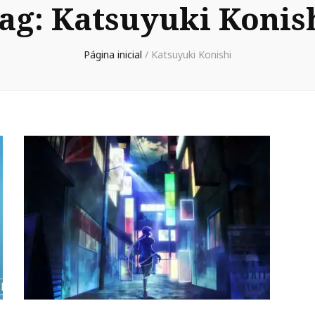
ag:
Katsuyuki Konis
Página inicial
/
Katsuyuki Konishi