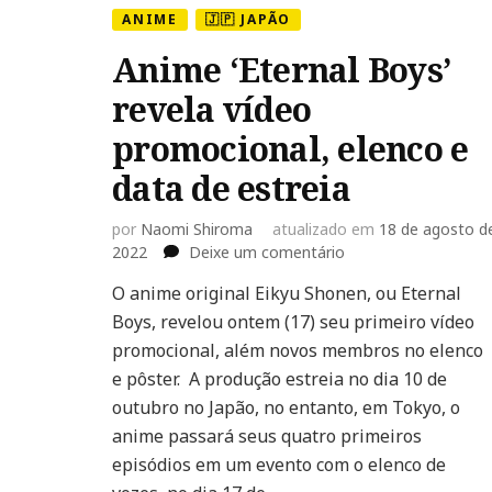
ANIME
🇯🇵 JAPÃO
Anime ‘Eternal Boys’
revela vídeo
promocional, elenco e
data de estreia
por
Naomi Shiroma
atualizado em
18 de agosto d
em
2022
Deixe um comentário
Anime
O anime original Eikyu Shonen, ou Eternal
‘Eternal
Boys, revelou ontem (17) seu primeiro vídeo
Boys’
revela
promocional, além novos membros no elenco
vídeo
e pôster. A produção estreia no dia 10 de
promocional,
outubro no Japão, no entanto, em Tokyo, o
elenco
anime passará seus quatro primeiros
e
data
episódios em um evento com o elenco de
de