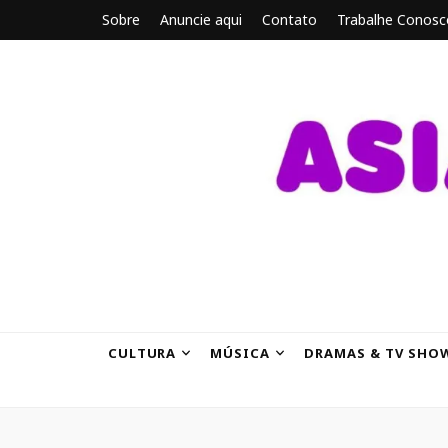
Sobre
Anuncie aqui
Contato
Trabalhe Conosc
ASIANBRE
Tudo sobre o entretenimento asiático.
CULTURA
MÚSICA
DRAMAS & TV SHO