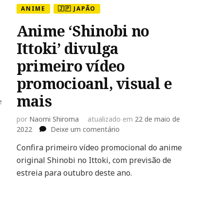
ANIME
🇯🇵 JAPÃO
Anime ‘Shinobi no
Ittoki’ divulga
primeiro vídeo
promocioanl, visual e
mais
e
por
Naomi Shiroma
atualizado em
22 de maio de
em
2022
Deixe um comentário
Anime
Confira primeiro vídeo promocional do anime
‘Shinobi
original Shinobi no Ittoki, com previsão de
no
Ittoki’
estreia para outubro deste ano.
divulga
primeiro
vídeo
promocioanl,