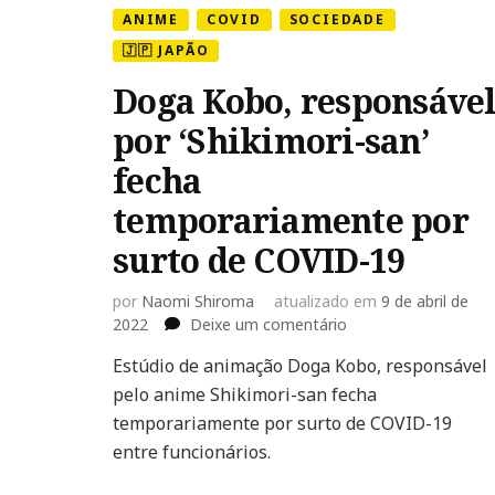
ANIME
COVID
SOCIEDADE
🇯🇵 JAPÃO
Doga Kobo, responsáve
por ‘Shikimori-san’
fecha
temporariamente por
surto de COVID-19
por
Naomi Shiroma
atualizado em
9 de abril de
em
2022
Deixe um comentário
Doga
Estúdio de animação Doga Kobo, responsável
Kobo,
pelo anime Shikimori-san fecha
responsável
por
temporariamente por surto de COVID-19
‘Shikimori-
entre funcionários.
san’
fecha