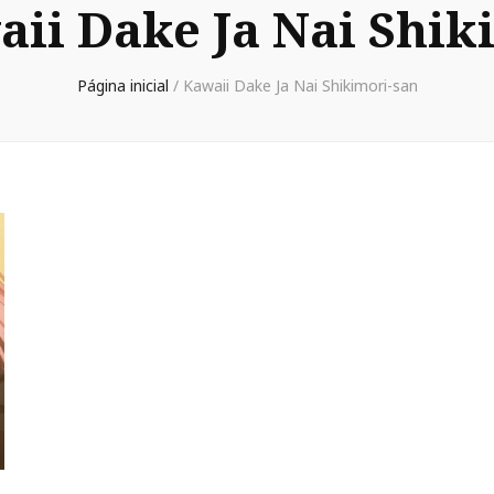
ii Dake Ja Nai Shik
Página inicial
/
Kawaii Dake Ja Nai Shikimori-san