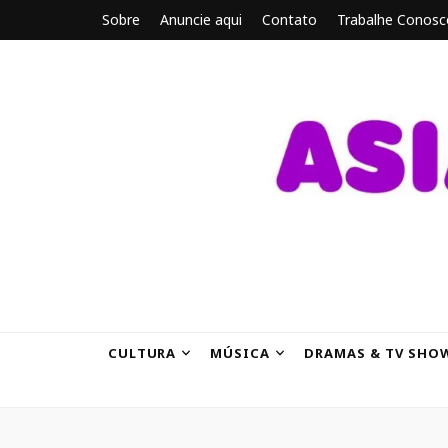
Sobre
Anuncie aqui
Contato
Trabalhe Conosc
ASIANBRE
Tudo sobre o entretenimento asiático.
CULTURA
MÚSICA
DRAMAS & TV SHO