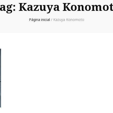
ag:
Kazuya Konomo
Página inicial
/
Kazuya Konomoto