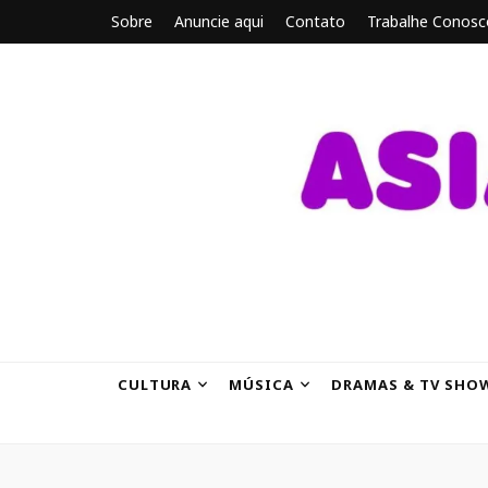
Sobre
Anuncie aqui
Contato
Trabalhe Conosc
ASIANBRE
Tudo sobre o entretenimento asiático.
CULTURA
MÚSICA
DRAMAS & TV SHO