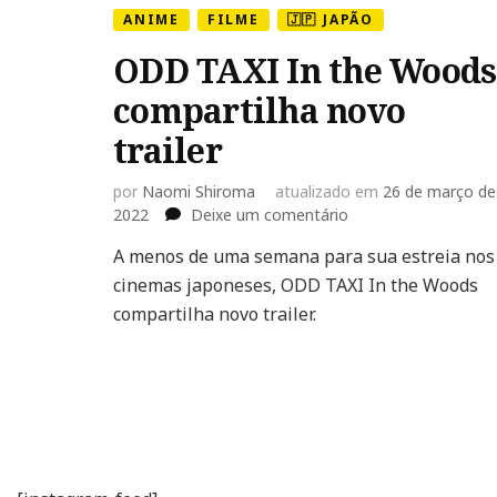
ANIME
FILME
🇯🇵 JAPÃO
ODD TAXI In the Woods
compartilha novo
trailer
por
Naomi Shiroma
atualizado em
26 de março de
em
2022
Deixe um comentário
ODD
A menos de uma semana para sua estreia nos
TAXI
cinemas japoneses, ODD TAXI In the Woods
In
the
compartilha novo trailer.
Woods
compartilha
novo
trailer