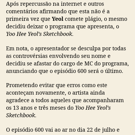
Após repercussão na internet e outros
n
u
comentários afirmando que esta não é a
n
primeira vez que
Yeol
comete plágio, o mesmo
c
decidiu deixar o programa que apresenta, o
i
Yoo Hee Yeol’s Sketchbook
.
a
s
Em nota, o apresentador se desculpa por todas
e
as controvérsias envolvendo seu nome e
u
decidiu se afastar do cargo de MC do programa,
ú
l
anunciando que o episódio 600 será o último.
t
i
Prometendo evitar que erros como este
m
aconteçam novamente, o artista ainda
o
agradece a todos aqueles que acompanharam
e
os 13 anos e três meses do
Yoo Hee Yeol’s
p
Sketchbook
.
i
s
O episódio 600 vai ao ar no dia 22 de julho e
ó