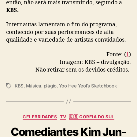
d
então, não será mais transmitido, segundo a
i
KBS.
o
Internautas lamentam o fim do programa,
conhecido por suas performances de alta
qualidade e variedade de artistas convidados.
Fonte: (
1
)
Imagem: KBS – divulgação.
Não retirar sem os devidos créditos.
KBS
,
Música
,
plágio
,
Yoo Hee Yeol’s Sketchbook
T
a
g
s
C
CELEBRIDADES
TV
🇰🇷 COREIA DO SUL
a
Comediantes Kim Jun-
t
e