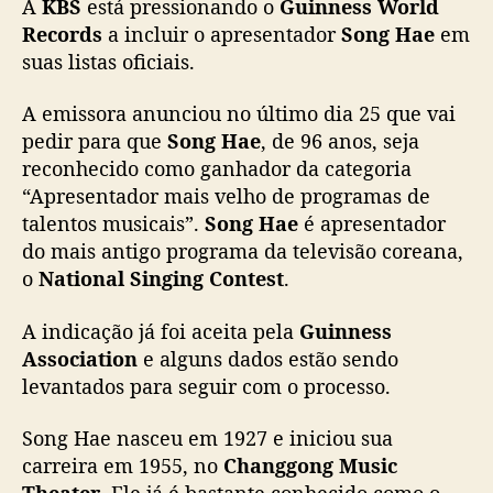
A
KBS
está pressionando o
Guinness World
r
p
Records
a incluir o apresentador
Song Hae
em
a
suas listas oficiais.
r
a
A emissora anunciou no último dia 25 que vai
o
pedir para que
Song Hae
, de 96 anos,
seja
G
reconhecido como ganhador da categoria
u
“Apresentador mais velho de programas de
i
talentos musicais”.
Song Hae
é apresentador
n
n
do mais antigo programa da televisão coreana,
e
o
National Singing Contest
.
s
s
A indicação já foi aceita pela
Guinness
B
Association
e alguns dados estão sendo
o
levantados para seguir com o processo.
o
k
Song Hae nasceu em 1927 e iniciou sua
,
carreira em 1955, no
Changgong Music
o
L