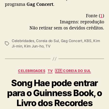
programa
Gag Concert
.
u
m
Fonte (
1
)
e
Imagens: reprodução
m
n
Não retirar sem os devidos créditos.
a
m
Celebridades
,
Coreia do Sul
,
Gag Concert
,
KBS
,
Kim
o
T
Ji-min
,
Kim Jun-ho
,
TV
r
a
o
g
s
C
CELEBRIDADES
TV
🇰🇷 COREIA DO SUL
a
Song Hae pode entrar
t
e
para o Guinness Book, o
g
o
Livro dos Recordes
r
i