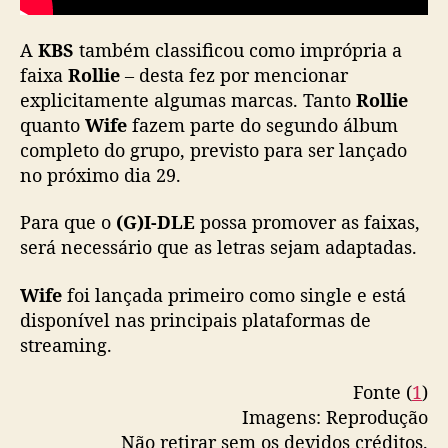
p
a
A
KBS
também classificou como imprópria a
r
faixa
Rollie
– desta fez por mencionar
a
t
explicitamente algumas marcas. Tanto
Rollie
r
quanto
Wife
fazem parte do segundo álbum
a
completo do grupo, previsto para ser lançado
n
no próximo dia 29.
s
m
Para que o
(G)I-DLE
possa promover as faixas,
i
será necessário que as letras sejam adaptadas.
s
s
Wife
foi lançada primeiro como single e está
ã
o
disponível nas principais plataformas de
streaming.
Fonte (
1
)
Imagens: Reprodução
Não retirar sem os devidos créditos.