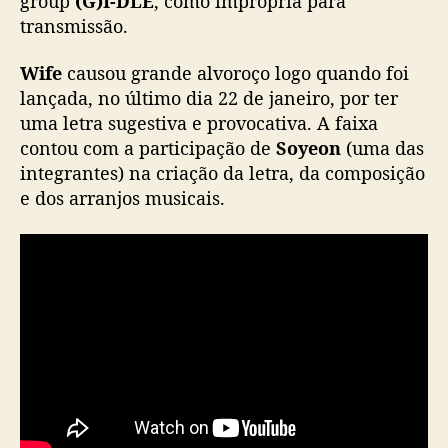
group
(G)I-DLE
, como imprópria para
e
transmissão.
“
W
Wife
causou grande alvoroço logo quando foi
i
lançada, no último dia 22 de janeiro, por ter
f
uma letra sugestiva e provocativa. A faixa
e
contou com a participação de
Soyeon
(uma das
”
c
integrantes) na criação da letra, da composição
o
e dos arranjos musicais.
m
o
i
m
p
r
ó
p
r
i
a