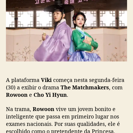
h
o
p
e
p
u
M
o
b
a
s
l
t
t
i
c
c
h
a
m
ç
a
ã
k
o
e
r
A plataforma
Viki
começa nesta segunda-feira
s
”
(30) a exibir o drama
The Matchmakers
, com
e
Rowoon
e
Cho Yi Hyun
.
s
t
Na trama,
Rowoon
vive um jovem bonito e
r
inteligente que passa em primeiro lugar nos
e
exames nacionais. Por suas qualidades, ele é
i
escolhido como o pretendente da Princesa.
a