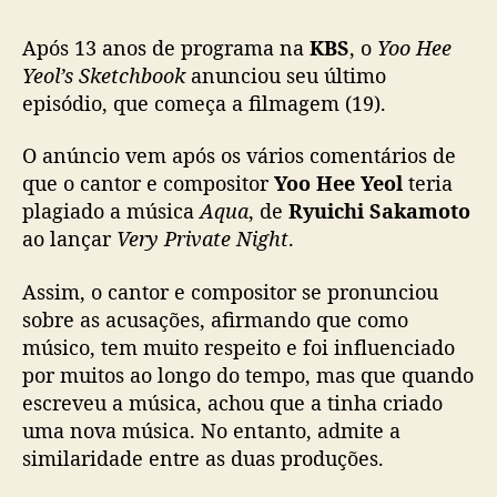
e
Após 13 anos de programa na
KBS
, o
Yoo Hee
e
Y
Yeol’s Sketchbook
anunciou seu último
e
episódio, que começa a filmagem (19).
o
l
O anúncio vem após os vários comentários de
’
que o cantor e compositor
Yoo Hee Yeol
teria
s
plagiado a música
Aqua
, de
Ryuichi Sakamoto
S
ao lançar
Very Private Night
.
k
e
Assim, o cantor e compositor se pronunciou
t
c
sobre as acusações, afirmando que como
h
músico, tem muito respeito e foi influenciado
b
por muitos ao longo do tempo, mas que quando
o
escreveu a música, achou que a tinha criado
o
uma nova música. No entanto, admite a
k
similaridade entre as duas produções.
’
a