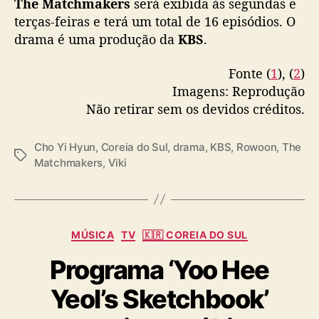
The Matchmakers
será exibida às segundas e
y
terças-feiras e terá um total de 16 episódios. O
u
drama é uma produção da
KBS
.
n
Fonte (
1
), (
2
)
Imagens: Reprodução
Não retirar sem os devidos créditos.
Cho Yi Hyun
,
Coreia do Sul
,
drama
,
KBS
,
Rowoon
,
The
T
Matchmakers
,
Viki
a
g
s
C
MÚSICA
TV
🇰🇷 COREIA DO SUL
a
Programa ‘Yoo Hee
t
e
Yeol’s Sketchbook’
g
o