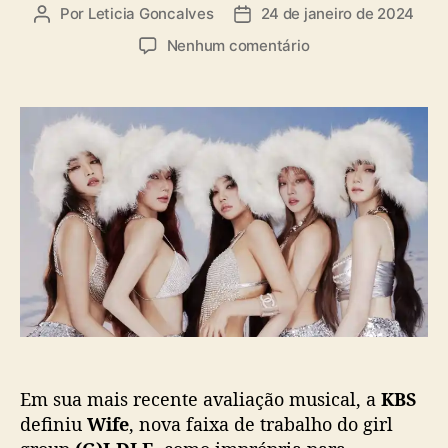
a
Por
Leticia Goncalves
24 de janeiro de 2024
A
D
s
u
a
e
Nenhum comentário
t
t
m
o
a
(
r
d
G
d
e
)
o
p
I
p
u
-
o
b
D
s
l
L
t
i
E
c
:
a
K
ç
B
ã
S
o
d
e
Em sua mais recente avaliação musical, a
KBS
f
i
definiu
Wife
, nova faixa de trabalho do girl
n