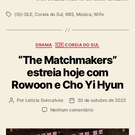
(G)I-DLE
,
Coreia do Sul
,
KBS
,
Música
,
Wife
T
a
g
s
C
DRAMA
🇰🇷 COREIA DO SUL
a
“The Matchmakers”
t
e
estreia hoje com
g
o
Rowoon e Cho Yi Hyun
r
i
a
Por
Leticia Goncalves
30 de outubro de 2023
A
D
s
u
a
e
Nenhum comentário
t
t
m
o
a
“
r
d
T
d
e