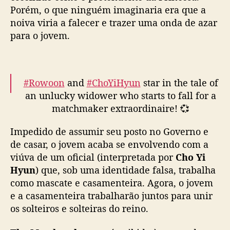
Porém, o que ninguém imaginaria era que a
h
o
noiva viria a falecer e trazer uma onda de azar
j
para o jovem.
e
c
o
m
#Rowoon
and
#ChoYiHyun
star in the tale of
R
an unlucky widower who starts to fall for a
o
matchmaker extraordinaire! 💞
w
o
Impedido de assumir seu posto no Governo e
Watch the Oct 30 premiere of the
o
de casar, o jovem acaba se envolvendo com a
n
#VikiOriginal
series
#TheMatchmakers
on
viúva de um oficial (interpretada por
e
Cho Yi
#Viki
:
https://t.co/2gNheVrVbo
C
Hyun
) que, sob uma identidade falsa, trabalha
pic.twitter.com/hZf5EstETP
h
como mascate e casamenteira. Agora, o jovem
o
— Viki (@Viki)
October 30, 2023
e a casamenteira trabalharão juntos para unir
Y
os solteiros e solteiras do reino.
i
H