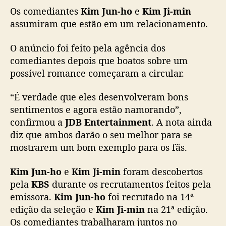
i
Os comediantes
Kim Jun-ho
e
Kim Ji-min
m
assumiram que estão em um relacionamento.
J
u
O anúncio foi feito pela agência dos
n
comediantes depois que boatos sobre um
-
h
possível romance começaram a circular.
o
e
“É verdade que eles desenvolveram bons
K
sentimentos e agora estão namorando”,
i
confirmou a
JDB Entertainment
. A nota ainda
m
diz que ambos darão o seu melhor para se
J
mostrarem um bom exemplo para os fãs.
i
-
Kim Jun-ho
e
Kim Ji-min
foram descobertos
m
i
pela
KBS
durante os recrutamentos feitos pela
n
emissora.
Kim Jun-ho
foi recrutado na 14ª
a
edição da seleção e
Kim Ji-min
na 21ª edição.
s
Os comediantes trabalharam juntos no
s