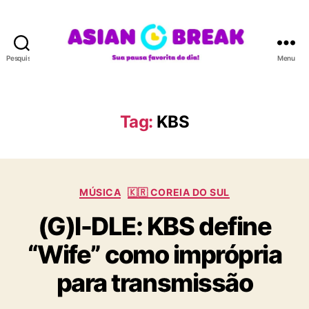
Pesquisar
Menu
A
S
I
A
Tag:
KBS
N
B
R
E
C
A
MÚSICA
🇰🇷 COREIA DO SUL
a
K
(G)I-DLE: KBS define
t
e
“Wife” como imprópria
g
o
para transmissão
r
i