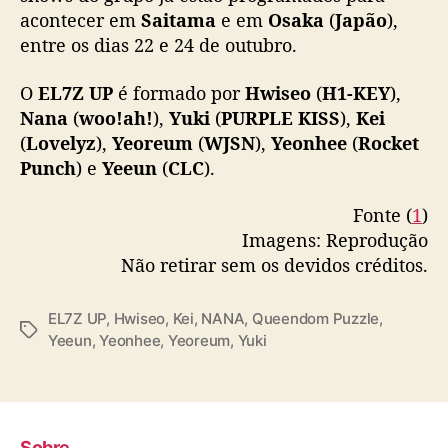
o
acontecer em
Saitama
e em
Osaka
(
Japão
),
s
entre os dias 22 e 24 de outubro.
s
h
O
EL7Z UP
é formado por
Hwiseo
(
H1-KEY
),
o
Nana
(
woo!ah!
),
Yuki
(
PURPLE KISS
),
Kei
w
s
(
Lovelyz
),
Yeoreum
(
WJSN
),
Yeonhee
(
Rocket
n
Punch
) e
Yeeun
(
CLC
).
o
J
Fonte (
1
)
a
Imagens: Reprodução
p
Não retirar sem os devidos créditos.
ã
o
EL7Z UP
,
Hwiseo
,
Kei
,
NANA
,
Queendom Puzzle
,
T
Yeeun
,
Yeonhee
,
Yeoreum
,
Yuki
a
g
s
Sobre