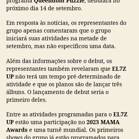
programa
Queendom Puzzle
, debutará no
u
próximo dia 14 de setembro.
t
e
Em resposta às notícias, os representantes do
m
grupo apenas comentaram que o grupo
s
iniciará suas atividades na metade de
e
setembro, mas não especificou uma data.
t
e
m
Além das informações sobre o debut, os
b
representantes também revelaram que
EL7Z
r
UP
não terá um tempo pré-determinado de
o
atividade e que os planos são de lançar três
e
álbuns. O lançamento de debut seria o
p
primeiro deles.
r
i
Entre as atividades programadas para o
EL7Z
m
e
UP
estão uma participação no
2023 MAMA
i
Awards
e uma turnê mundial. Os primeiros
r
shows do grupo já estão programados para