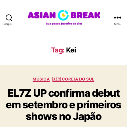
Pesquisar
Menu
A
S
I
A
Tag:
Kei
N
B
R
E
C
A
MÚSICA
🇰🇷 COREIA DO SUL
a
K
EL7Z UP confirma debut
t
e
em setembro e primeiros
g
o
shows no Japão
r
i