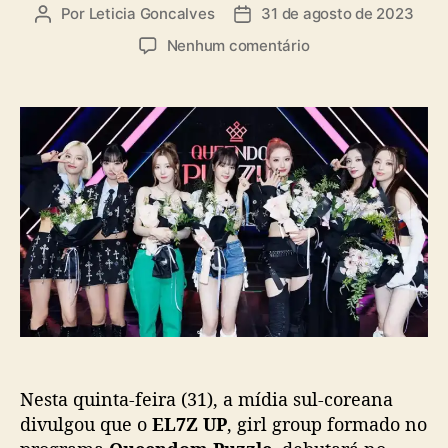
a
Por
Leticia Goncalves
31 de agosto de 2023
A
D
s
u
a
e
Nenhum comentário
t
t
m
o
a
E
r
d
L
d
e
7
o
p
Z
p
u
U
o
b
P
s
l
c
t
i
o
c
n
a
f
ç
i
ã
r
o
m
a
Nesta quinta-feira (31), a mídia sul-coreana
d
e
divulgou que o
EL7Z UP
, girl group formado no
b