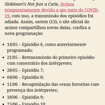
u
Shikimori’s Not Just a Cutie
,
fechou
s
temporariamente devido a um surto de COVID-
t
19
, com isso, a transmissão dos episódios foi
a
adiada. Assim, ontem (13), o site oficial do
C
anime compartilhou novas datas, confira a
u
nova programação:
t
i
14/05 – Episódio 6, como anteriormente
e
a
programado;
n
21/05 – Retransmissão do primeiro episódio
u
com comentário dos intérpretes;
n
28/05 – Episódio 7;
c
i
04/06 – Episódio 8;
a
11/06 – Recapitulação das cenas favoritas com
n
presença dos intérpretes;
o
v
18/06 – Episódio 9;
a
25/06 – Episódio 10;