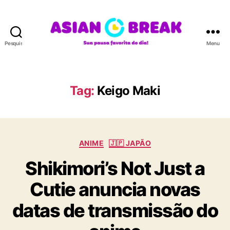
Pesquisar
Menu
A
S
I
A
Tag:
Keigo Maki
N
B
R
E
C
A
ANIME
🇯🇵 JAPÃO
a
K
Shikimori’s Not Just a
t
e
Cutie anuncia novas
g
o
datas de transmissão do
r
i