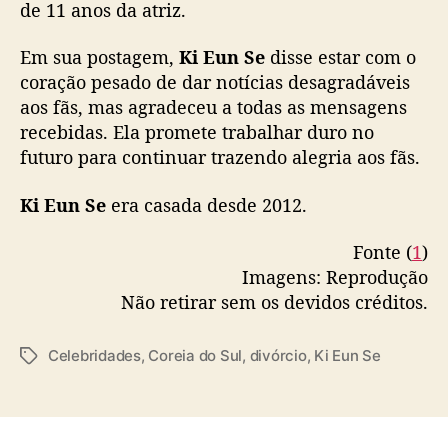
de 11 anos da atriz.
c
i
Em sua postagem,
Ki Eun Se
disse estar com o
o
coração pesado de dar notícias desagradáveis
aos fãs, mas agradeceu a todas as mensagens
recebidas. Ela promete trabalhar duro no
futuro para continuar trazendo alegria aos fãs.
Ki Eun Se
era casada desde 2012.
Fonte (
1
)
Imagens: Reprodução
Não retirar sem os devidos créditos.
Celebridades
,
Coreia do Sul
,
divórcio
,
Ki Eun Se
T
a
g
s