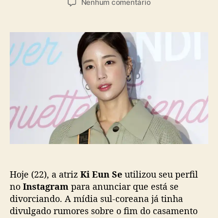
a
e
Nenhum comentário
t
t
s
m
o
a
K
r
d
i
d
e
E
o
p
u
p
u
n
o
b
S
s
l
e
t
i
a
c
n
a
u
ç
n
ã
c
o
i
a
Hoje (22), a atriz
Ki Eun Se
utilizou seu perfil
d
i
no
Instagram
para anunciar que está se
v
divorciando. A mídia sul-coreana já tinha
ó
divulgado rumores sobre o fim do casamento
r