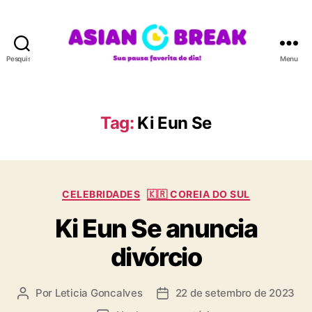
Pesquisar
Menu
A
S
I
A
Tag:
Ki Eun Se
N
B
R
E
C
A
CELEBRIDADES
🇰🇷 COREIA DO SUL
a
K
Ki Eun Se anuncia
t
e
divórcio
g
o
r
Por
Leticia Goncalves
22 de setembro de 2023
A
D
i
u
a